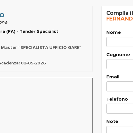
Compila i
O
FERNAND
ione
re (PA) - Tender Specialist
Nome
 Master "SPECIALISTA UFFICIO GARE"
Cognome
Scadenza:
02-09-2026
Email
Telefono
Note