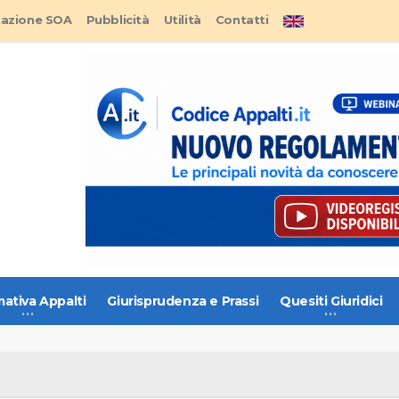
tazione SOA
Pubblicità
Utilità
Contatti
ativa Appalti
Giurisprudenza e Prassi
Quesiti Giuridici