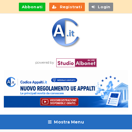
Abbonati
Registrati
Login
powered by
Mostra Menu