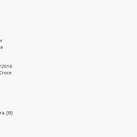
er
la
0/2016
 Croce
ra. [B]