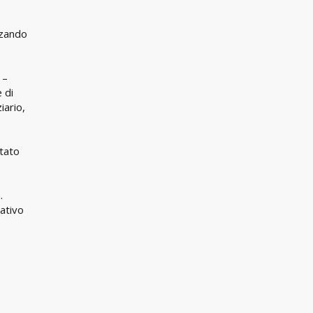
zzando
 –
 di
iario,
stato
.
ativo