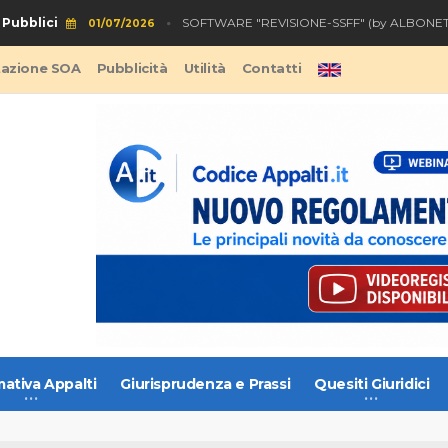
bblici
SOFTWARE "REVISIONE-SSFF" (by ALBONET)
01/07/2026
tazione SOA
Pubblicità
Utilità
Contatti
ativa Appalti
Giurisprudenza e Prassi
Quesiti Giuridici