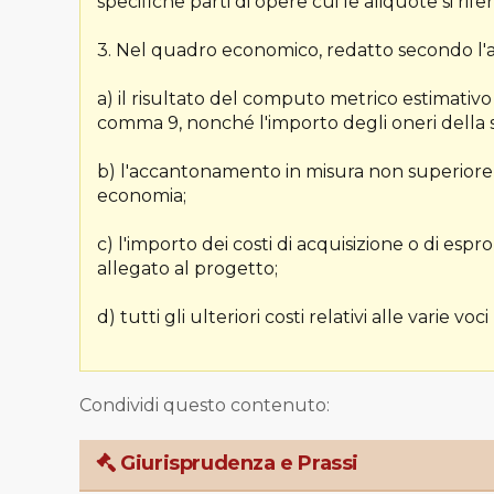
specifiche parti di opere cui le aliquote si rife
3. Nel quadro economico, redatto secondo l'ar
a) il risultato del computo metrico estimativo d
comma 9, nonché l'importo degli oneri della s
b) l'accantonamento in misura non superiore al
economia;
c) l'importo dei costi di acquisizione o di esp
allegato al progetto;
d) tutti gli ulteriori costi relativi alle varie voci
Condividi questo contenuto:
Giurisprudenza e Prassi