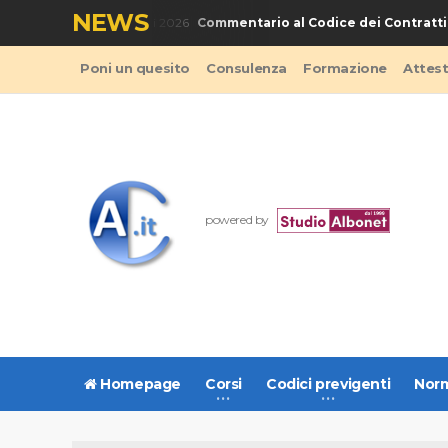
NEWS
Commentario al Codice dei Contratti Pu
LIBRO - Codice Appalti 2026
Poni un quesito
Consulenza
Formazione
Attes
powered by
Homepage
Corsi
Codici previgenti
Norm