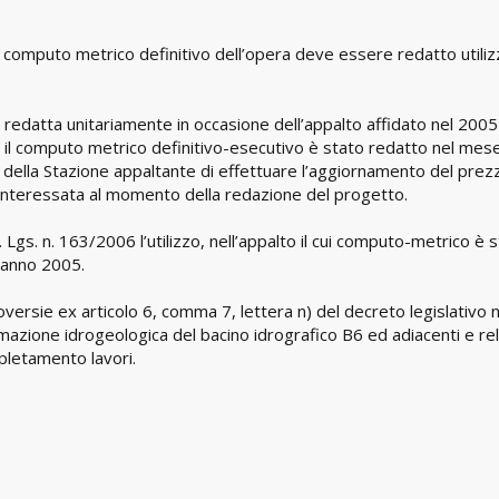
 il computo metrico definitivo dell’opera deve essere redatto utili
 redatta unitariamente in occasione dell’appalto affidato nel 2005
to il computo metrico definitivo-esecutivo è stato redatto nel mese
ella Stazione appaltante di effettuare l’aggiornamento del prezz
rea interessata al momento della redazione del progetto.
 Lgs. n. 163/2006 l’utilizzo, nell’appalto il cui computo-metrico è 
l’anno 2005.
versie ex articolo 6, comma 7, lettera n) del decreto legislativo n
mazione idrogeologica del bacino idrografico B6 ed adiacenti e rel
letamento lavori.