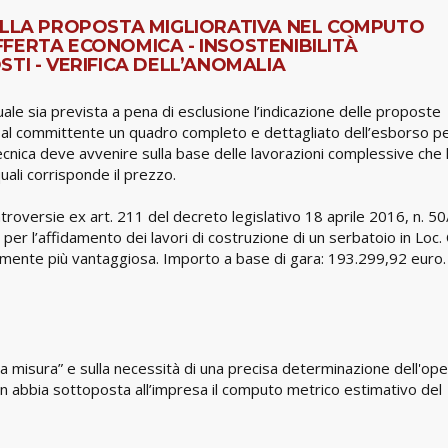
 ALLA PROPOSTA MIGLIORATIVA NEL COMPUTO
FERTA ECONOMICA - INSOSTENIBILITÀ
TI - VERIFICA DELL’ANOMALIA
ale sia prevista a pena di esclusione l’indicazione delle proposte
ca al committente un quadro completo e dettagliato dell’esborso p
tecnica deve avvenire sulla base delle lavorazioni complessive che 
ali corrisponde il prezzo.
roversie ex art. 211 del decreto legislativo 18 aprile 2016, n. 5
er l’affidamento dei lavori di costruzione di un serbatoio in Loc.
icamente più vantaggiosa. Importo a base di gara: 193.299,92 euro.
ti “a misura” e sulla necessità di una precisa determinazione dell'ope
n abbia sottoposta all’impresa il computo metrico estimativo del