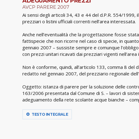
ADEGUAMENTO PREZZI
AVCP PARERE 2007
Ai sensi degli articoli 34, 43 e 44 del d.P.R. 554/1999,
prezziari o listini ufficiali correnti nell’area interessata.
Anche nell’eventualità che la progettazione fosse stata
fattispecie che non ricorre nel caso di specie, in quan
gennaio 2007 – sussiste sempre e comunque l’obbligo d
con prezzi unitari ricavati dai prezziari vigenti nell'a
Non è conforme, quindi, all’articolo 133, comma 8 del d.
redatto nel gennaio 2007, del prezziario regionale del
Oggetto: istanza di parere per la soluzione delle contro
163/2006 presentata dal Comune di S. – lavori di siste
adeguamento della rete scolante acque bianche – comp
TESTO INTEGRALE