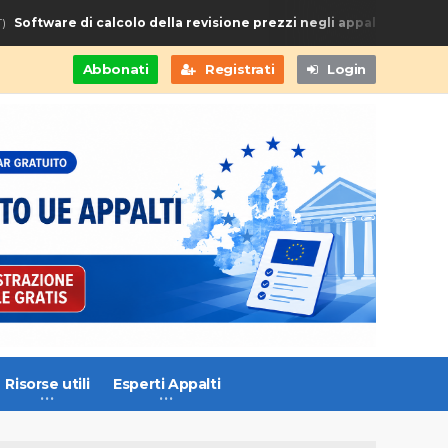
Software di calcolo della revisione prezzi negli appalti di Fornitur
Abbonati
Registrati
Login
Risorse utili
Esperti Appalti