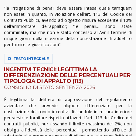
“la irrogazione di penali deve essere intesa quale tamquam
non esset in quanto, in violazione dell’art. 113 del Codice dei
Contratti Pubblici, avendo ad oggetto misura eccedente il 10%
dell’ammontare dell’appalto”; “le penali... sono state
comminate, ma che non è stato concesso all’Avr il termine di
cinque giorni dalla ricezione della contestazione di addebito
per fornire le giustificazioni”.
TESTO INTEGRALE
INCENTIVI TECNICI: LEGITTIMA LA
DIFFERENZIAZIONE DELLE PERCENTUALI PER
TIPOLOGIA DI APPALTO (113)
CONSIGLIO DI STATO SENTENZA 2026
È legittima la delibera di approvazione del regolamento
aziendale che prevede aliquote differenziate per la
costituzione del fondo incentivi, fissandole in misura inferiore
per servizi e forniture rispetto ai lavori. L'art. 113 del Codice dei
contratti pubblici, pur fissando il limite massimo del 2%, non
obbliga all'identità delle percentuali, permettendo all'Ente di
adattarle alle proprie esigenze di bilancio e alla specificità del