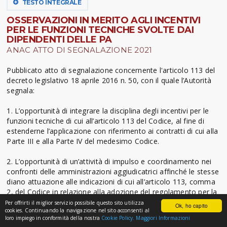
TESTO INTEGRALE
OSSERVAZIONI IN MERITO AGLI INCENTIVI
PER LE FUNZIONI TECNICHE SVOLTE DAI
DIPENDENTI DELLE PA
ANAC ATTO DI SEGNALAZIONE 2021
Pubblicato atto di segnalazione concernente l'articolo 113 del
decreto legislativo 18 aprile 2016 n. 50, con il quale l’Autorità
segnala:
1. L’opportunità di integrare la disciplina degli incentivi per le
funzioni tecniche di cui all’articolo 113 del Codice, al fine di
estenderne l’applicazione con riferimento ai contratti di cui alla
Parte III e alla Parte IV del medesimo Codice.
2. L’opportunità di un’attività di impulso e coordinamento nei
confronti delle amministrazioni aggiudicatrici affinché le stesse
diano attuazione alle indicazioni di cui all’articolo 113, comma
2, del Codice in relazione alla adozione del regolamento per la
ripartizione degli incentivi per le funzioni tecniche e alla
Per offrirti il miglior servizio possibile questo sito utilizza
Ok, ho capito
cookies. Continuando la navigazione nel sito acconsenti al
costituzione del relativo fondo ove accantonare le risorse
loro impiego in conformità della nostra
Cookie Policy.
Maggiori Informazioni
finanziarie.