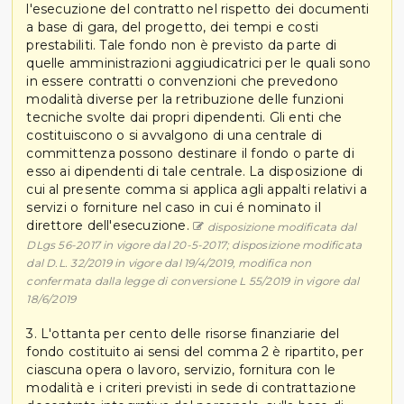
l'esecuzione del contratto nel rispetto dei documenti
a base di gara, del progetto, dei tempi e costi
prestabiliti. Tale fondo non è previsto da parte di
quelle amministrazioni aggiudicatrici per le quali sono
in essere contratti o convenzioni che prevedono
modalità diverse per la retribuzione delle funzioni
tecniche svolte dai propri dipendenti. Gli enti che
costituiscono o si avvalgono di una centrale di
committenza possono destinare il fondo o parte di
esso ai dipendenti di tale centrale. La disposizione di
cui al presente comma si applica agli appalti relativi a
servizi o forniture nel caso in cui é nominato il
direttore dell'esecuzione.
disposizione modificata dal
DLgs 56-2017 in vigore dal 20-5-2017; disposizione modificata
dal D.L. 32/2019 in vigore dal 19/4/2019, modifica non
confermata dalla legge di conversione L 55/2019 in vigore dal
18/6/2019
3. L'ottanta per cento delle risorse finanziarie del
fondo costituito ai sensi del comma 2 è ripartito, per
ciascuna opera o lavoro, servizio, fornitura con le
modalità e i criteri previsti in sede di contrattazione