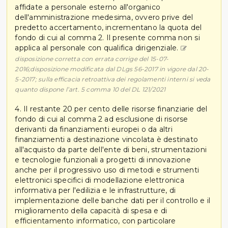
affidate a personale esterno all'organico
dell'amministrazione medesima, ovvero prive del
predetto accertamento, incrementano la quota del
fondo di cui al comma 2. Il presente comma non si
applica al personale con qualifica dirigenziale.
disposizione corretta con errata corrige del 15-07-
2016;disposizione modificata dal DLgs 56-2017 in vigore dal 20-
5-2017; sulla efficacia retroattiva dei regolamenti interni si veda
quanto dispone l’art. 5 comma 10 del DL 121/2021
4. Il restante 20 per cento delle risorse finanziarie del
fondo di cui al comma 2 ad esclusione di risorse
derivanti da finanziamenti europei o da altri
finanziamenti a destinazione vincolata è destinato
all'acquisto da parte dell'ente di beni, strumentazioni
e tecnologie funzionali a progetti di innovazione
anche per il progressivo uso di metodi e strumenti
elettronici specifici di modellazione elettronica
informativa per l'edilizia e le infrastrutture, di
implementazione delle banche dati per il controllo e il
miglioramento della capacità di spesa e di
efficientamento informatico, con particolare