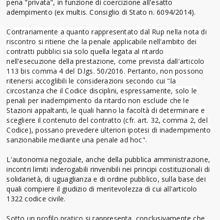
pena "privata", in funzione di coercizione all'esatto
adempimento (ex multis. Consiglio di Stato n. 6094/2014).
Contrariamente a quanto rappresentato dal Rup nella nota di
riscontro si ritiene che la penale applicabile nell'ambito dei
contratti pubblici sia solo quella legata al ritardo
nell'esecuzione della prestazione, come prevista dall'articolo
113 bis comma 4 del D.lgs. 50/2016. Pertanto, non possono
ritenersi accoglibili le considerazioni secondo cui "la
circostanza che il Codice disciplini, espressamente, solo le
penali per inadempimento da ritardo non esclude che le
Stazioni appaltanti, le quali hanno la facoltà di determinare e
scegliere il contenuto del contratto (cfr. art. 32, comma 2, del
Codice), possano prevedere ulteriori ipotesi di inadempimento
sanzionabile mediante una penale ad hoc".
L'autonomia negoziale, anche della pubblica amministrazione,
incontri limiti inderogabili rinvenibili nei principi costituzionali di
solidarietà, di uguaglianza e di ordine pubblico, sulla base dei
quali compiere il giudizio di meritevolezza di cui all'articolo
1322 codice civile.
Sotto un profilo pratico si rappresenta, conclusivamente che,