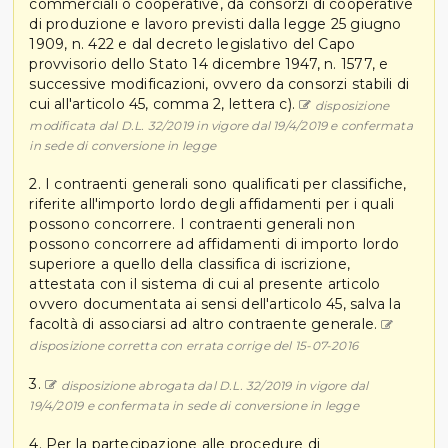
commerciali o cooperative, da consorzi di cooperative
di produzione e lavoro previsti dalla legge 25 giugno
1909, n. 422 e dal decreto legislativo del Capo
provvisorio dello Stato 14 dicembre 1947, n. 1577, e
successive modificazioni, ovvero da consorzi stabili di
cui all'articolo 45, comma 2, lettera c).
disposizione
modificata dal D.L. 32/2019 in vigore dal 19/4/2019 e confermata
in sede di conversione in legge
2. I contraenti generali sono qualificati per classifiche,
riferite all'importo lordo degli affidamenti per i quali
possono concorrere. I contraenti generali non
possono concorrere ad affidamenti di importo lordo
superiore a quello della classifica di iscrizione,
attestata con il sistema di cui al presente articolo
ovvero documentata ai sensi dell'articolo 45, salva la
facoltà di associarsi ad altro contraente generale.
disposizione corretta con errata corrige del 15-07-2016
3.
disposizione abrogata dal D.L. 32/2019 in vigore dal
19/4/2019 e confermata in sede di conversione in legge
4. Per la partecipazione alle procedure di