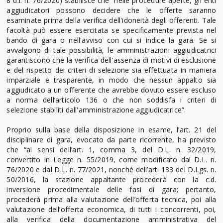
8 d.l. n. 76/2020) stabilisce che “nelle procedure aperte, gli enti
aggiudicatori possono decidere che le offerte saranno
esaminate prima della verifica dell'idoneità degli offerenti. Tale
facoltà può essere esercitata se specificamente prevista nel
bando di gara o nell'avviso con cui si indice la gara. Se si
avvalgono di tale possibilità, le amministrazioni aggiudicatrici
garantiscono che la verifica dell'assenza di motivi di esclusione
e del rispetto dei criteri di selezione sia effettuata in maniera
imparziale e trasparente, in modo che nessun appalto sia
aggiudicato a un offerente che avrebbe dovuto essere escluso
a norma dell’articolo 136 o che non soddisfa i criteri di
selezione stabiliti dall'amministrazione aggiudicatrice”.
Proprio sulla base della disposizione in esame, l’art. 21 del
disciplinare di gara, evocato da parte ricorrente, ha previsto
che “ai sensi dell’art. 1, comma 3, del D.L. n. 32/2019,
convertito in Legge n. 55/2019, come modificato dal D.L. n.
76/2020 e dal D.L. n. 77/2021, nonché dell’art. 133 del D.Lgs. n.
50/2016, la stazione appaltante procederà con la c.d.
inversione procedimentale delle fasi di gara; pertanto,
procederà prima alla valutazione dell’offerta tecnica, poi alla
valutazione dell’offerta economica, di tutti i concorrenti, poi,
alla verifica della documentazione amministrativa del