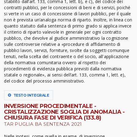
stabilito dall’art. 133, comma 1, lett. b), e c), del codice dei
contratti pubblici, per le concessioni di beni e di servizi, poiché
si verte in un caso di concessione di lavori pubblici, per il quale
non è prevista un’analoga norma di riparto. Inoltre, in linea con
quanto statuito dalla sentenza di primo grado si applica invece
il criterio di riparto valevole in generale per ogni contratto
pubblico, che devolve al giudice amministrativo la cognizione
sulle controversie relative a «procedure di affidamento di
pubblici lavori, servizi, forniture, svolte da soggetti comunque
tenuti, nella scelta del contraente o del socio, all'applicazione
della normativa comunitaria ovvero al rispetto dei
procedimenti di evidenza pubblica previsti dalla normativa
statale o regionale», ai sensi dell’art. 133, comma 1, lett. e),
del codice del processo amministrativo.
TESTO INTEGRALE
INVERSIONE PROCEDIMENTALE -
CRISTALIZZAZIONE SOGLIA DI ANOMALIA -
CHIUSURA FASE DI VERIFICA (133.8)
TAR PUGLIA BA SENTENZA 2021
Nelle ipotesi, come quella in esame, di inversione