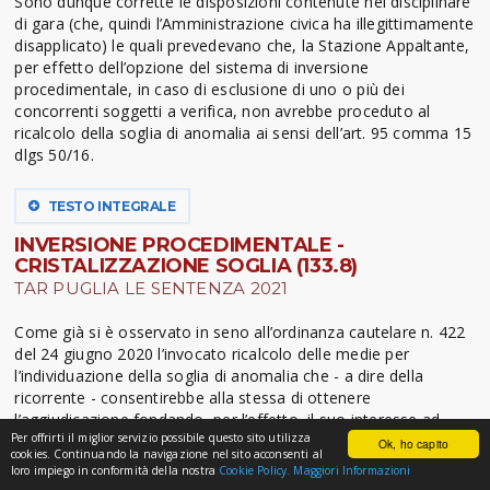
Sono dunque corrette le disposizioni contenute nel disciplinare
di gara (che, quindi l’Amministrazione civica ha illegittimamente
disapplicato) le quali prevedevano che, la Stazione Appaltante,
per effetto dell’opzione del sistema di inversione
procedimentale, in caso di esclusione di uno o più dei
concorrenti soggetti a verifica, non avrebbe proceduto al
ricalcolo della soglia di anomalia ai sensi dell’art. 95 comma 15
dlgs 50/16.
TESTO INTEGRALE
INVERSIONE PROCEDIMENTALE -
CRISTALIZZAZIONE SOGLIA (133.8)
TAR PUGLIA LE SENTENZA 2021
Come già si è osservato in seno all’ordinanza cautelare n. 422
del 24 giugno 2020 l’invocato ricalcolo delle medie per
l’individuazione della soglia di anomalia che - a dire della
ricorrente - consentirebbe alla stessa di ottenere
l’aggiudicazione fondando, per l’effetto, il suo interesse ad
Per offrirti il miglior servizio possibile questo sito utilizza
agire, appare precluso dal disposto dell’art. 95 comma 15 del
Ok, ho capito
cookies. Continuando la navigazione nel sito acconsenti al
D.Lgs. n. 50 del 2016 e ss.mm. (che riprende, senza variazioni,
loro impiego in conformità della nostra
Cookie Policy.
Maggiori Informazioni
il testo dell’art. 38 comma 2 bis del D.Lgs n. 163 del 2006,