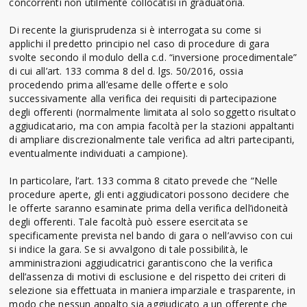
concorrenti non utilmente collocatisi in graduatoria.
Di recente la giurisprudenza si è interrogata su come si
applichi il predetto principio nel caso di procedure di gara
svolte secondo il modulo della c.d. “inversione procedimentale”
di cui all’art. 133 comma 8 del d. lgs. 50/2016, ossia
procedendo prima all’esame delle offerte e solo
successivamente alla verifica dei requisiti di partecipazione
degli offerenti (normalmente limitata al solo soggetto risultato
aggiudicatario, ma con ampia facoltà per la stazioni appaltanti
di ampliare discrezionalmente tale verifica ad altri partecipanti,
eventualmente individuati a campione).
In particolare, l’art. 133 comma 8 citato prevede che “Nelle
procedure aperte, gli enti aggiudicatori possono decidere che
le offerte saranno esaminate prima della verifica dell’idoneità
degli offerenti. Tale facoltà può essere esercitata se
specificamente prevista nel bando di gara o nell’avviso con cui
si indice la gara. Se si avvalgono di tale possibilità, le
amministrazioni aggiudicatrici garantiscono che la verifica
dell’assenza di motivi di esclusione e del rispetto dei criteri di
selezione sia effettuata in maniera imparziale e trasparente, in
modo che nessun appalto sia aggiudicato a un offerente che