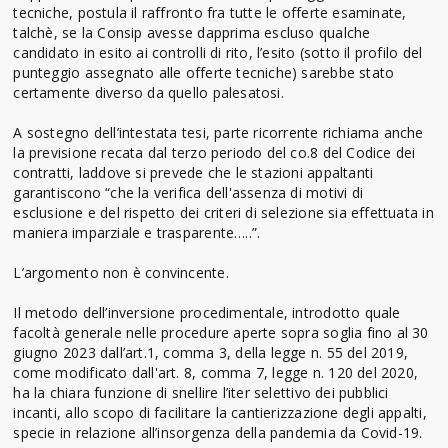
tecniche, postula il raffronto fra tutte le offerte esaminate,
talchè, se la Consip avesse dapprima escluso qualche
candidato in esito ai controlli di rito, l’esito (sotto il profilo del
punteggio assegnato alle offerte tecniche) sarebbe stato
certamente diverso da quello palesatosi.
A sostegno dell’intestata tesi, parte ricorrente richiama anche
la previsione recata dal terzo periodo del co.8 del Codice dei
contratti, laddove si prevede che le stazioni appaltanti
garantiscono “che la verifica dell'assenza di motivi di
esclusione e del rispetto dei criteri di selezione sia effettuata in
maniera imparziale e trasparente…..”.
L’argomento non è convincente.
Il metodo dell’inversione procedimentale, introdotto quale
facoltà generale nelle procedure aperte sopra soglia fino al 30
giugno 2023 dall’art.1, comma 3, della legge n. 55 del 2019,
come modificato dall'art. 8, comma 7, legge n. 120 del 2020,
ha la chiara funzione di snellire l’iter selettivo dei pubblici
incanti, allo scopo di facilitare la cantierizzazione degli appalti,
specie in relazione all’insorgenza della pandemia da Covid-19.