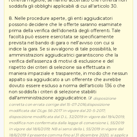
soddisfa gli obblighi applicabili di cui all'articolo 30.
8. Nelle procedure aperte, gli enti aggiudicatori
possono decidere che le offerte saranno esaminate
prima della verifica dell'idoneità degli offerenti. Tale
facoltà può essere esercitata se specificamente
prevista nel bando di gara o nell’avviso con cui si
indice la gara. Se si avvalgono di tale possibilità, le
amministrazioni aggiudicatrici garantiscono che la
verifica dell'assenza di motivi di esclusione e del
rispetto dei criteri di selezione sia effettuata in
maniera imparziale e trasparente, in modo che nessun
appalto sia aggiudicato a un offerente che avrebbe
dovuto essere escluso a norma dell'articolo 136 o che
non soddisfa i criteri di selezione stabiliti
dall'amministrazione aggiudicatrice.
disposizione
corretta con errata corrige del 15-07-2016;disposizione
modificata dal DLgs 56-2017 in vigore dal 20-5-2017;
disposizione modificata dal D.L. 32/2019 in vigore dal 19/4/2019,
modifica non confermata dalla legge di conversione L 55/2019
in vigore dal 18/6/2019; NB ai sensi della L 55/2019 in vigore dal
18/6/2019 il presente comma fino al 31 dicembre 2020, si applica