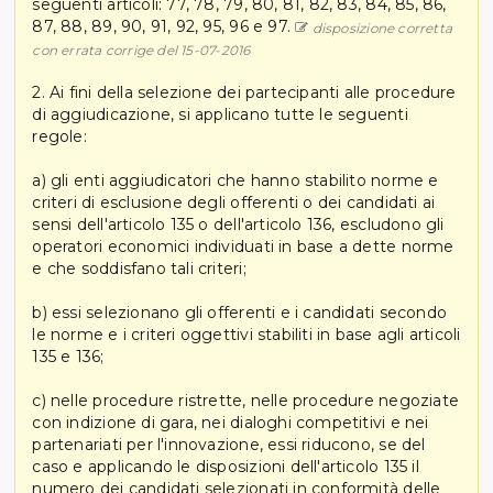
seguenti articoli: 77, 78, 79, 80, 81, 82, 83, 84, 85, 86,
87, 88, 89, 90, 91, 92, 95, 96 e 97.
disposizione corretta
con errata corrige del 15-07-2016
2. Ai fini della selezione dei partecipanti alle procedure
di aggiudicazione, si applicano tutte le seguenti
regole:
a) gli enti aggiudicatori che hanno stabilito norme e
criteri di esclusione degli offerenti o dei candidati ai
sensi dell'articolo 135 o dell'articolo 136, escludono gli
operatori economici individuati in base a dette norme
e che soddisfano tali criteri;
b) essi selezionano gli offerenti e i candidati secondo
le norme e i criteri oggettivi stabiliti in base agli articoli
135 e 136;
c) nelle procedure ristrette, nelle procedure negoziate
con indizione di gara, nei dialoghi competitivi e nei
partenariati per l'innovazione, essi riducono, se del
caso e applicando le disposizioni dell'articolo 135 il
numero dei candidati selezionati in conformità delle