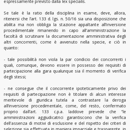
espressamente previsto dalla lex specialis.
Se tale è la ratio della disciplina in esame, deve, allora,
ritenersi che l’art. 133 d. lgs. n. 50/16 sia una disposizione che
abilita ma non obbliga la stazione appaltante all’inversione
procedimentale rimanendo in capo all’amministrazione la
facoltà di scrutinare la documentazione amministrativa degli
altri concorrenti, come è avvenuto nella specie, e ciò in
quanto:
- tale possibilità non viola la par condicio dei concorrenti i
quali, comunque, devono essere in possesso dei requisiti di
partecipazione alla gara qualunque sia il momento di verifica
degli stessi;
- ne consegue che il concorrente ipoteticamente privo dei
requisiti di partecipazione non è titolare di alcun interesse
meritevole di giuridica tutela a contrastare la deroga
all’inversione procedimentale, come, del resto, confermato
proprio dall’art. 133 c.p.a. laddove prevede che “le
amministrazioni aggiudicatrici garantiscono che la verifica
dell'assenza di motivi di esclusione e del rispetto dei criteri di
selezione sia effettuata in maniera imparziale e trasparente, in