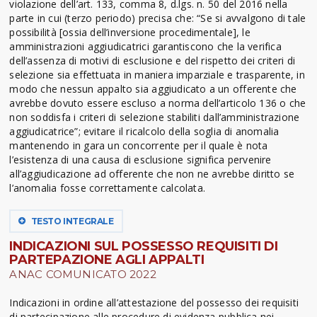
violazione dell’art. 133, comma 8, d.lgs. n. 50 del 2016 nella
parte in cui (terzo periodo) precisa che: “Se si avvalgono di tale
possibilità [ossia dell’inversione procedimentale], le
amministrazioni aggiudicatrici garantiscono che la verifica
dell’assenza di motivi di esclusione e del rispetto dei criteri di
selezione sia effettuata in maniera imparziale e trasparente, in
modo che nessun appalto sia aggiudicato a un offerente che
avrebbe dovuto essere escluso a norma dell’articolo 136 o che
non soddisfa i criteri di selezione stabiliti dall’amministrazione
aggiudicatrice”; evitare il ricalcolo della soglia di anomalia
mantenendo in gara un concorrente per il quale è nota
l’esistenza di una causa di esclusione significa pervenire
all’aggiudicazione ad offerente che non ne avrebbe diritto se
l’anomalia fosse correttamente calcolata.
TESTO INTEGRALE
INDICAZIONI SUL POSSESSO REQUISITI DI
PARTEPAZIONE AGLI APPALTI
ANAC COMUNICATO 2022
Indicazioni in ordine all’attestazione del possesso dei requisiti
di partecipazione alle procedure di evidenza pubblica nei