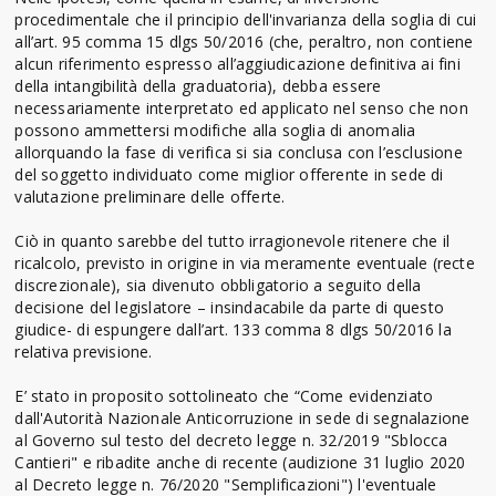
procedimentale che il principio dell'invarianza della soglia di cui
all’art. 95 comma 15 dlgs 50/2016 (che, peraltro, non contiene
alcun riferimento espresso all’aggiudicazione definitiva ai fini
della intangibilità della graduatoria), debba essere
necessariamente interpretato ed applicato nel senso che non
possono ammettersi modifiche alla soglia di anomalia
allorquando la fase di verifica si sia conclusa con l’esclusione
del soggetto individuato come miglior offerente in sede di
valutazione preliminare delle offerte.
Ciò in quanto sarebbe del tutto irragionevole ritenere che il
ricalcolo, previsto in origine in via meramente eventuale (recte
discrezionale), sia divenuto obbligatorio a seguito della
decisione del legislatore – insindacabile da parte di questo
giudice- di espungere dall’art. 133 comma 8 dlgs 50/2016 la
relativa previsione.
E’ stato in proposito sottolineato che “Come evidenziato
dall'Autorità Nazionale Anticorruzione in sede di segnalazione
al Governo sul testo del decreto legge n. 32/2019 "Sblocca
Cantieri" e ribadite anche di recente (audizione 31 luglio 2020
al Decreto legge n. 76/2020 "Semplificazioni") l'eventuale