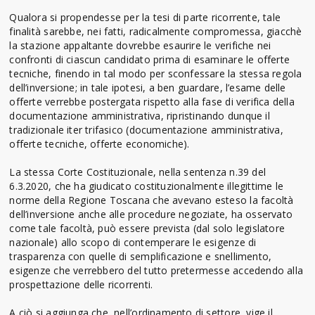
Qualora si propendesse per la tesi di parte ricorrente, tale
finalità sarebbe, nei fatti, radicalmente compromessa, giacchè
la stazione appaltante dovrebbe esaurire le verifiche nei
confronti di ciascun candidato prima di esaminare le offerte
tecniche, finendo in tal modo per sconfessare la stessa regola
dell’inversione; in tale ipotesi, a ben guardare, l’esame delle
offerte verrebbe postergata rispetto alla fase di verifica della
documentazione amministrativa, ripristinando dunque il
tradizionale iter trifasico (documentazione amministrativa,
offerte tecniche, offerte economiche).
La stessa Corte Costituzionale, nella sentenza n.39 del
6.3.2020, che ha giudicato costituzionalmente illegittime le
norme della Regione Toscana che avevano esteso la facoltà
dell’inversione anche alle procedure negoziate, ha osservato
come tale facoltà, può essere prevista (dal solo legislatore
nazionale) allo scopo di contemperare le esigenze di
trasparenza con quelle di semplificazione e snellimento,
esigenze che verrebbero del tutto pretermesse accedendo alla
prospettazione delle ricorrenti.
A ciò si aggiunga che, nell’ordinamento di settore, vige il