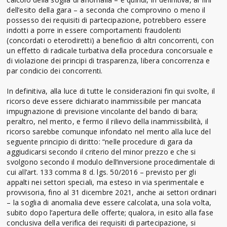
dell’esito della gara – a seconda che comprovino o meno il
possesso dei requisiti di partecipazione, potrebbero essere
indotti a porre in essere comportamenti fraudolenti
(concordati o eterodiretti) a beneficio di altri concorrenti, con
un effetto di radicale turbativa della procedura concorsuale e
di violazione dei principi di trasparenza, libera concorrenza e
par condicio dei concorrenti.
In definitiva, alla luce di tutte le considerazioni fin qui svolte, il
ricorso deve essere dichiarato inammissibile per mancata
impugnazione di previsione vincolante del bando di bara;
peraltro, nel merito, e fermo il rilievo della inammissibilità, il
ricorso sarebbe comunque infondato nel merito alla luce del
seguente principio di diritto: “nelle procedure di gara da
aggiudicarsi secondo il criterio del minor prezzo e che si
svolgono secondo il modulo dell’inversione procedimentale di
cui all’art. 133 comma 8 d. lgs. 50/2016 – previsto per gli
appalti nei settori speciali, ma esteso in via sperimentale e
provvisoria, fino al 31 dicembre 2021, anche ai settori ordinari
– la soglia di anomalia deve essere calcolata, una sola volta,
subito dopo l’apertura delle offerte; qualora, in esito alla fase
conclusiva della verifica dei requisiti di partecipazione, si