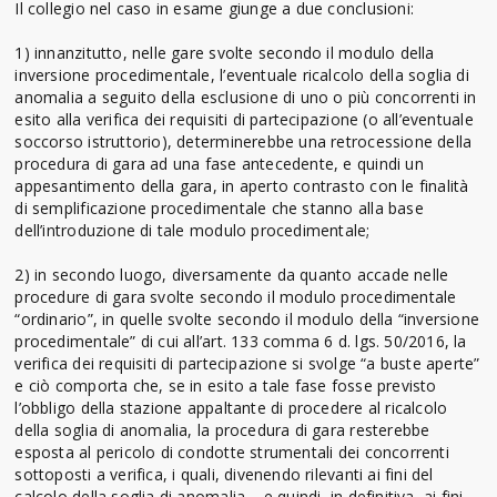
Il collegio nel caso in esame giunge a due conclusioni:
1) innanzitutto, nelle gare svolte secondo il modulo della
inversione procedimentale, l’eventuale ricalcolo della soglia di
anomalia a seguito della esclusione di uno o più concorrenti in
esito alla verifica dei requisiti di partecipazione (o all’eventuale
soccorso istruttorio), determinerebbe una retrocessione della
procedura di gara ad una fase antecedente, e quindi un
appesantimento della gara, in aperto contrasto con le finalità
di semplificazione procedimentale che stanno alla base
dell’introduzione di tale modulo procedimentale;
2) in secondo luogo, diversamente da quanto accade nelle
procedure di gara svolte secondo il modulo procedimentale
“ordinario”, in quelle svolte secondo il modulo della “inversione
procedimentale” di cui all’art. 133 comma 6 d. lgs. 50/2016, la
verifica dei requisiti di partecipazione si svolge “a buste aperte”
e ciò comporta che, se in esito a tale fase fosse previsto
l’obbligo della stazione appaltante di procedere al ricalcolo
della soglia di anomalia, la procedura di gara resterebbe
esposta al pericolo di condotte strumentali dei concorrenti
sottoposti a verifica, i quali, divenendo rilevanti ai fini del
calcolo della soglia di anomalia – e quindi, in definitiva, ai fini