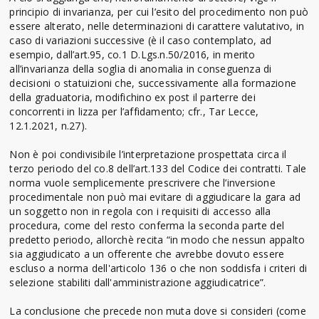
principio di invarianza, per cui l’esito del procedimento non può
essere alterato, nelle determinazioni di carattere valutativo, in
caso di variazioni successive (è il caso contemplato, ad
esempio, dall’art.95, co.1 D.Lgs.n.50/2016, in merito
all’invarianza della soglia di anomalia in conseguenza di
decisioni o statuizioni che, successivamente alla formazione
della graduatoria, modifichino ex post il parterre dei
concorrenti in lizza per l’affidamento; cfr., Tar Lecce,
12.1.2021, n.27).
Non è poi condivisibile l’interpretazione prospettata circa il
terzo periodo del co.8 dell’art.133 del Codice dei contratti. Tale
norma vuole semplicemente prescrivere che l’inversione
procedimentale non può mai evitare di aggiudicare la gara ad
un soggetto non in regola con i requisiti di accesso alla
procedura, come del resto conferma la seconda parte del
predetto periodo, allorchè recita “in modo che nessun appalto
sia aggiudicato a un offerente che avrebbe dovuto essere
escluso a norma dell'articolo 136 o che non soddisfa i criteri di
selezione stabiliti dall'amministrazione aggiudicatrice”.
La conclusione che precede non muta dove si consideri (come