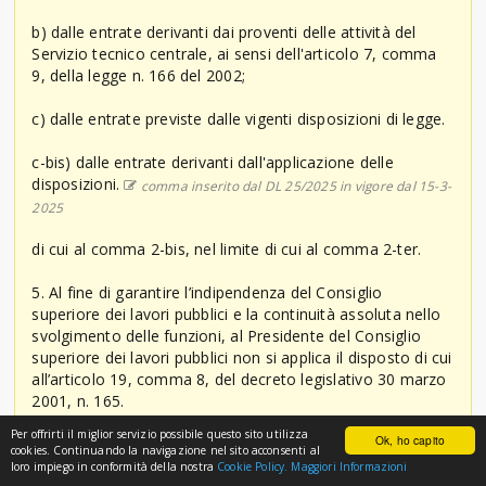
b) dalle entrate derivanti dai proventi delle attività del
Servizio tecnico centrale, ai sensi dell'articolo 7, comma
9, della legge n. 166 del 2002;
c) dalle entrate previste dalle vigenti disposizioni di legge.
c-bis) dalle entrate derivanti dall'applicazione delle
disposizioni.
comma inserito dal DL 25/2025 in vigore dal 15-3-
2025
di cui al comma 2-bis, nel limite di cui al comma 2-ter.
5. Al fine di garantire l’indipendenza del Consiglio
superiore dei lavori pubblici e la continuità assoluta nello
svolgimento delle funzioni, al Presidente del Consiglio
superiore dei lavori pubblici non si applica il disposto di cui
all’articolo 19, comma 8, del decreto legislativo 30 marzo
2001, n. 165.
Per offrirti il miglior servizio possibile questo sito utilizza
Ok, ho capito
6. Dall'attuazione del presente allegato non devono
cookies. Continuando la navigazione nel sito acconsenti al
derivare nuovi o maggiori oneri a carico della finanza
loro impiego in conformità della nostra
Cookie Policy.
Maggiori Informazioni