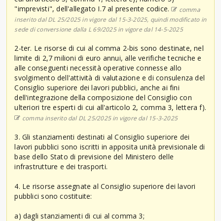
"imprevisti", dell'allegato I.7 al presente codice.
comma
inserito dal DL 25/2025 in vigore dal 15-3-2025, quindi modificato in
sede di conversione dalla L 69/2025 in vigore dal 14-5-2025
2-ter. Le risorse di cui al comma 2-bis sono destinate, nel
limite di 2,7 milioni di euro annui, alle verifiche tecniche e
alle conseguenti necessità operative connesse allo
svolgimento dell'attività di valutazione e di consulenza del
Consiglio superiore dei lavori pubblici, anche ai fini
dell'integrazione della composizione del Consiglio con
ulteriori tre esperti di cui all'articolo 2, comma 3, lettera f).
comma inserito dal DL 25/2025 in vigore dal 15-3-2025
3. Gli stanziamenti destinati al Consiglio superiore dei
lavori pubblici sono iscritti in apposita unità previsionale di
base dello Stato di previsione del Ministero delle
infrastrutture e dei trasporti.
4. Le risorse assegnate al Consiglio superiore dei lavori
pubblici sono costituite:
a) dagli stanziamenti di cui al comma 3;