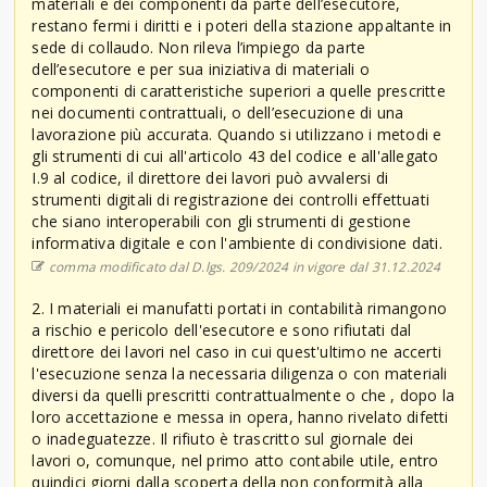
materiali e dei componenti da parte dell’esecutore,
restano fermi i diritti e i poteri della stazione appaltante in
sede di collaudo. Non rileva l’impiego da parte
dell’esecutore e per sua iniziativa di materiali o
componenti di caratteristiche superiori a quelle prescritte
nei documenti contrattuali, o dell’esecuzione di una
lavorazione più accurata. Quando si utilizzano i metodi e
gli strumenti di cui all'articolo 43 del codice e all'allegato
I.9 al codice, il direttore dei lavori può avvalersi di
strumenti digitali di registrazione dei controlli effettuati
che siano interoperabili con gli strumenti di gestione
informativa digitale e con l'ambiente di condivisione dati.
comma modificato dal D.lgs. 209/2024 in vigore dal 31.12.2024
2. I materiali ei manufatti portati in contabilità rimangono
a rischio e pericolo dell'esecutore e sono rifiutati dal
direttore dei lavori nel caso in cui quest'ultimo ne accerti
l'esecuzione senza la necessaria diligenza o con materiali
diversi da quelli prescritti contrattualmente o che , dopo la
loro accettazione e messa in opera, hanno rivelato difetti
o inadeguatezze. Il rifiuto è trascritto sul giornale dei
lavori o, comunque, nel primo atto contabile utile, entro
quindici giorni dalla scoperta della non conformità alla