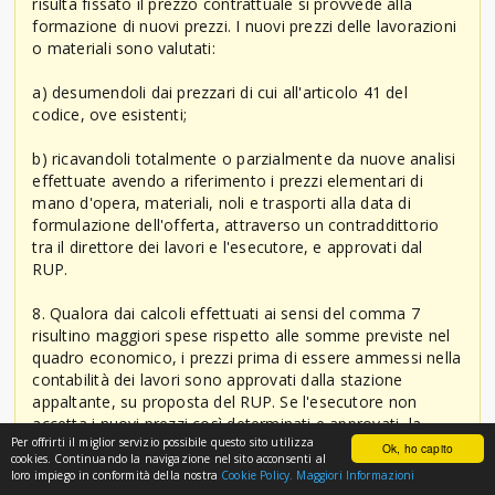
risulta fissato il prezzo contrattuale si provvede alla
formazione di nuovi prezzi. I nuovi prezzi delle lavorazioni
o materiali sono valutati:
a) desumendoli dai prezzari di cui all'articolo 41 del
codice, ove esistenti;
b) ricavandoli totalmente o parzialmente da nuove analisi
effettuate avendo a riferimento i prezzi elementari di
mano d'opera, materiali, noli e trasporti alla data di
formulazione dell'offerta, attraverso un contraddittorio
tra il direttore dei lavori e l'esecutore, e approvati dal
RUP.
8. Qualora dai calcoli effettuati ai sensi del comma 7
risultino maggiori spese rispetto alle somme previste nel
quadro economico, i prezzi prima di essere ammessi nella
contabilità dei lavori sono approvati dalla stazione
appaltante, su proposta del RUP. Se l'esecutore non
accetta i nuovi prezzi così determinati e approvati, la
Per offrirti il miglior servizio possibile questo sito utilizza
stazione appaltante può ingiungergli l'esecuzione delle
Ok, ho capito
cookies. Continuando la navigazione nel sito acconsenti al
lavorazioni o la somministrazione dei materiali sulla base
loro impiego in conformità della nostra
Cookie Policy.
Maggiori Informazioni
di detti prezzi, comunque ammessi nella contabilità; ove