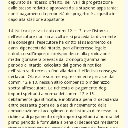
depurato del ribasso offerto, dei livelli di progettazione
dallo stesso redatti e approvati dalla stazione appaltante;
con il pagamento la proprietà del progetto è acquisita in
capo alla stazione appaltante.
14. Nei casi previsti dai commi 12 e 13, ove l'istanza
dell'esecutore non sia accolta e si proceda tardivamente
alla consegna, l'esecutore ha diritto al risarcimento dei
danni dipendenti dal ritardo, pari all'interesse legale
calcolato sull'importo corrispondente alla produzione
media giornaliera prevista dal cronoprogramma nel
periodo di ritardo, calcolato dal giorno di notifica
dell'istanza di recesso fino alla data di effettiva consegna
dei lavori. Oltre alle somme espressamente previste dai
commi 12 e 13, nessun altro compenso o indennizzo
spetta all'esecutore. La richiesta di pagamento degli
importi spettanti a norma dei commi 12 e 13,
debitamente quantificata, è inoltrata a pena di decadenza
entro sessanta giorni dalla data di ricevimento della
comunicazione di accoglimento dell'istanza di recesso; la
richiesta di pagamento degli importi spettanti a norma del
primo periodo è formulata a pena di decadenza mediante
riserva da iscrivere nel verbale di consegna dei lavori e da