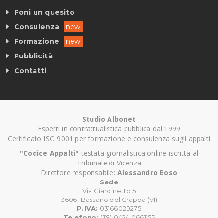
Poni un quesito
Consulenza
new
Formazione
new
Pubblicità
Contatti
Studio Albonet
Esperti in contrattualistica pubblica dal 1999
Certificato ISO 9001 per formazione e consulenza sugli appalti
"Codice Appalti"
testata giornalistica online iscritta al
Tribunale di Vicenza
Direttore responsabile:
Alessandro Boso
Sede
Via Giardinetto 5
36061 Bassano del Grappa (VI)
P.IVA:
03166020275
Telefono:
(39) 0424 066355