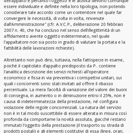
dell’appalto e pertanto l’oggetto e le attività devono comunque
essere individuate e definite nella loro tipologia, non potendo
considerare tale accordo come un contenitore nel quale far
convergere le necessità, di volta in volta, rinvenute
dall’Amministrazione” (cfr. A.V.C.P., deliberazione 20 febbraio
2007 n. 40, che ha concluso nel senso dell’illegittimità di un
affidamento avente oggetto indeterminato, nel quale
l’appaltatore non sia posto in grado di valutare la portata e la
fattibilità delle lavorazioni richieste).
Altrettanto non può dirsi, tuttavia, nella fattispecie in esame,
poiché il capitolato d’appalto predisposto da P.. contiene
l’analitica descrizione dei servizi richiesti all’operatore
economico e fissa in via preventiva i corrispettivi unitari, sui
quali i concorrenti sono stati invitati ad offrire il ribasso
percentuale. La mera facoltà di variazione del valore dei buoni
di consegna, in aumento o in diminuzione entro il 25%, non è
causa di indeterminatezza della prestazione, né configura
violazione delle regole concorrenziali. La natura del servizio
non è in tal modo suscettibile di essere alterata in misura così
profonda da comportarne la novità assoluta, giacché restano
immutati l’oggetto della prestazione (il trasporto su strada di
prodotti postali) e gli elementi costitutivi di essa (linee, orari,