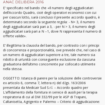
ANAC DELIBERA 2016
E’ specificato nel bando che «Il numero degli aggiudicatari
dell’Accordo Quadro, cioè degli operatori economici con cui
per ciascun lotto, sarà concluso il presente accordo quadro, è
determinato secondo la seguente regola: - N= 3, il numero
degli aggiudicatari sarà pari a 3, - per N > 3, il numero degli
aggiudicatari sarà pari a N –1, dove N rappresenta il numero di
offerte valide».
E’ illegittima la clausola del bando, per contrasto con i principi
di concorrenza e proporzionalità, ove prevede che, nel caso di
un numero di aggiudicatari superiore a tre, tale numero sia
ridotto di un’unità con conseguente esclusione da ciascuna
graduatoria dell’ultimo concorrente pur collocato utilmente
nella stessa.
OGGETTO: Istanza di parere per la soluzione delle controversie
ex articolo 6, comma 7, lettera n) del d.lgs. 163/2006
presentata da Medicair Sud S.r.l. – Accordo quadro per
L’affidamento della fornitura in service di ausili per la terapia
respiratoria di cui al DM 332/99 per le ASP di Trapani,
Caltanisetta, Agrigento e Palermo – Criterio di aggiudicazione: