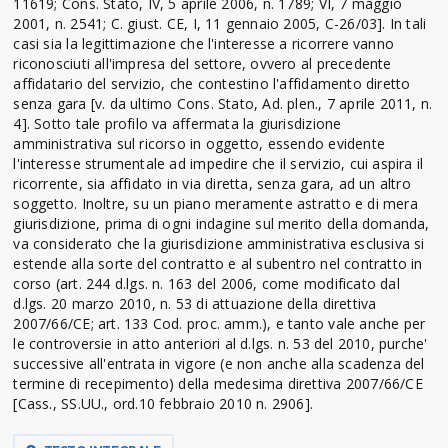
11619; Cons. Stato, IV, 5 aprile 2006, n. 1789; VI, 7 maggio
2001, n. 2541; C. giust. CE, I, 11 gennaio 2005, C-26/03]. In tali
casi sia la legittimazione che l'interesse a ricorrere vanno
riconosciuti all'impresa del settore, ovvero al precedente
affidatario del servizio, che contestino l'affidamento diretto
senza gara [v. da ultimo Cons. Stato, Ad. plen., 7 aprile 2011, n.
4]. Sotto tale profilo va affermata la giurisdizione
amministrativa sul ricorso in oggetto, essendo evidente
l'interesse strumentale ad impedire che il servizio, cui aspira il
ricorrente, sia affidato in via diretta, senza gara, ad un altro
soggetto. Inoltre, su un piano meramente astratto e di mera
giurisdizione, prima di ogni indagine sul merito della domanda,
va considerato che la giurisdizione amministrativa esclusiva si
estende alla sorte del contratto e al subentro nel contratto in
corso (art. 244 d.lgs. n. 163 del 2006, come modificato dal
d.lgs. 20 marzo 2010, n. 53 di attuazione della direttiva
2007/66/CE; art. 133 Cod. proc. amm.), e tanto vale anche per
le controversie in atto anteriori al d.lgs. n. 53 del 2010, purche'
successive all'entrata in vigore (e non anche alla scadenza del
termine di recepimento) della medesima direttiva 2007/66/CE
[Cass., SS.UU., ord.10 febbraio 2010 n. 2906].