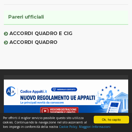
Pareri ufficiali
ACCORDI QUADRO E CIG
ACCORDI QUADRO
Per offrirti il miglior servizio possibile questo sito utilizza
Ok, ho capito
cookies. Continuando la navigazione nel sito acconsenti al
annuncio sponsorizzato
loro impiego in conformità della nostra
Cookie Policy.
Maggiori Informazioni