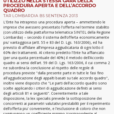
UTILIZZO NELLA STESSA GARA DELLA
PROCEDURA APERTA E DELL’ACCORDO
QUADRO
TAR LOMBARDIA BS SENTENZA 2013
L’Ente ha intrapreso una procedura aperta – ammettendo le
imprese che avessero presentato l’offerta nel termine stabilito
(con utilizzo della piattaforma telematica SINTEL della Regione
Lombardia) – secondo il sistema dell’offerta economicamente
piu' vantaggiosa (artt. 55 e 83 del D. Lgs. 163/2006), ed ha
previsto di affidare all’impresa aggiudicataria di ogni lotto il
60% dei trattamenti. Al criterio predetto l’Ente ha affiancato
(per una quota percentuale del 40%) il metodo dell’Accordo
quadro ai sensi dell’art. 59 del D. Lgs. 163/2006, il cui comma 2
ne subordina la conclusione al rispetto delle regole di
procedura previste "dalla presente parte in tutte le fasi fino
all'aggiudicazione degli appalti basati su tale accordo quadro",
inoltre viene disposto che "Le parti dell'accordo quadro sono
scelte applicando i criteri di aggiudicazione definiti ai sensi
degli articoli 81 e seguenti". Coerentemente a tale
disposizione, la lex specialis prevede la sottoposizione dei
concorrenti ai parametri valutativi prestabiliti per il reperimento
dell’offerta piu' conveniente, e l’esclusione di coloro che non
raggiungono un coefficiente minimo (corrispondente al