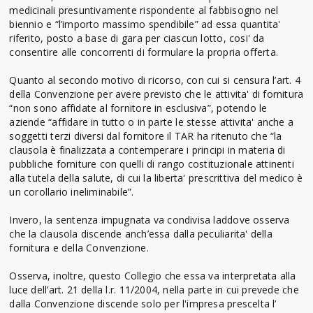
medicinali presuntivamente rispondente al fabbisogno nel
biennio e “l’importo massimo spendibile” ad essa quantita'
riferito, posto a base di gara per ciascun lotto, cosi' da
consentire alle concorrenti di formulare la propria offerta.
Quanto al secondo motivo di ricorso, con cui si censura l’art. 4
della Convenzione per avere previsto che le attivita' di fornitura
“non sono affidate al fornitore in esclusiva”, potendo le
aziende “affidare in tutto o in parte le stesse attivita' anche a
soggetti terzi diversi dal fornitore il TAR ha ritenuto che “la
clausola è finalizzata a contemperare i principi in materia di
pubbliche forniture con quelli di rango costituzionale attinenti
alla tutela della salute, di cui la liberta' prescrittiva del medico è
un corollario ineliminabile”.
Invero, la sentenza impugnata va condivisa laddove osserva
che la clausola discende anch’essa dalla peculiarita' della
fornitura e della Convenzione.
Osserva, inoltre, questo Collegio che essa va interpretata alla
luce dell’art. 21 della l.r. 11/2004, nella parte in cui prevede che
dalla Convenzione discende solo per l'impresa prescelta l’