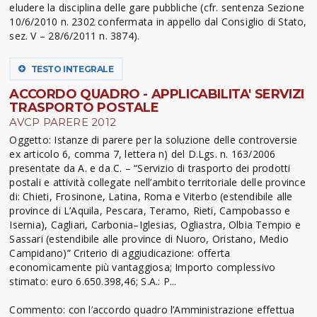
eludere la disciplina delle gare pubbliche (cfr. sentenza Sezione
10/6/2010 n. 2302 confermata in appello dal Consiglio di Stato,
sez. V – 28/6/2011 n. 3874).
TESTO INTEGRALE
ACCORDO QUADRO - APPLICABILITA' SERVIZI
TRASPORTO POSTALE
AVCP PARERE 2012
Oggetto: Istanze di parere per la soluzione delle controversie
ex articolo 6, comma 7, lettera n) del D.Lgs. n. 163/2006
presentate da A. e da C. – “Servizio di trasporto dei prodotti
postali e attività collegate nell’ambito territoriale delle province
di: Chieti, Frosinone, Latina, Roma e Viterbo (estendibile alle
province di L’Aquila, Pescara, Teramo, Rieti, Campobasso e
Isernia), Cagliari, Carbonia–Iglesias, Ogliastra, Olbia Tempio e
Sassari (estendibile alle province di Nuoro, Oristano, Medio
Campidano)” Criterio di aggiudicazione: offerta
economicamente più vantaggiosa; Importo complessivo
stimato: euro 6.650.398,46; S.A.: P...
Commento: con l’accordo quadro l’Amministrazione effettua