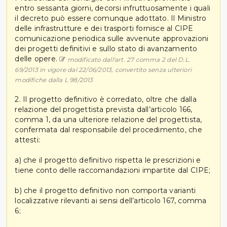
entro sessanta giorni, decorsi infruttuosamente i quali
il decreto può essere comunque adottato. Il Ministro
delle infrastrutture e dei trasporti fornisce al CIPE
comunicazione periodica sulle avvenute approvazioni
dei progetti definitivi e sullo stato di avanzamento
delle opere.
modificato dall'art. 27 comma 2 del D.L.
69/2013 in vigore dal 22/06/2013, convertito senza ulteriori
modifiche dalla L 98/2013
2. Il progetto definitivo è corredato, oltre che dalla
relazione del progettista prevista dall’articolo 166,
comma 1, da una ulteriore relazione del progettista,
confermata dal responsabile del procedimento, che
attesti:
a) che il progetto definitivo rispetta le prescrizioni e
tiene conto delle raccomandazioni impartite dal CIPE;
b) che il progetto definitivo non comporta varianti
localizzative rilevanti ai sensi dell’articolo 167, comma
6;