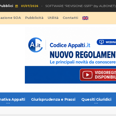
bblici
SOFTWARE "REVISIONE-SSFF" (by ALBONET)
01/07/2026
tazione SOA
Pubblicità
Utilità
Contatti
ativa Appalti
Giurisprudenza e Prassi
Quesiti Giuridici