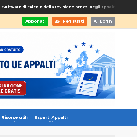
Software di calcolo della revisione prezzi negli appalti di Forniture
Abbonati
Registrati
Login
Risorse utili
Esperti Appalti