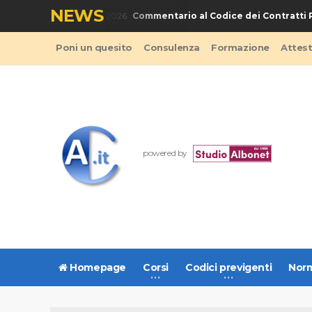
NEWS
Commentario al Codice dei Contratti Pu
LIBRO - Codice Appalti 2026
Poni un quesito
Consulenza
Formazione
Attes
powered by
Homepage
Corsi
Codici previgenti
Norm