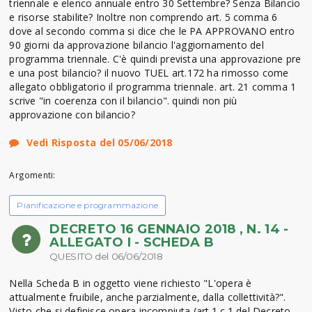
triennale e elenco annuale entro 30 Settembre? Senza Bilancio
e risorse stabilite? Inoltre non comprendo art. 5 comma 6
dove al secondo comma si dice che le PA APPROVANO entro
90 giorni da approvazione bilancio l'aggiornamento del
programma triennale. C'è quindi prevista una approvazione pre
e una post bilancio? il nuovo TUEL art.172 ha rimosso come
allegato obbligatorio il programma triennale. art. 21 comma 1
scrive "in coerenza con il bilancio". quindi non più
approvazione con bilancio?
Vedi Risposta del 05/06/2018
Argomenti:
Pianificazione e programmazione
DECRETO 16 GENNAIO 2018 , N. 14 -
ALLEGATO I - SCHEDA B
QUESITO del 06/06/2018
Nella Scheda B in oggetto viene richiesto "L'opera è
attualmente fruibile, anche parzialmente, dalla collettività?".
Visto che si definisce opera incompiuta (art.1 c.1 del Decreto