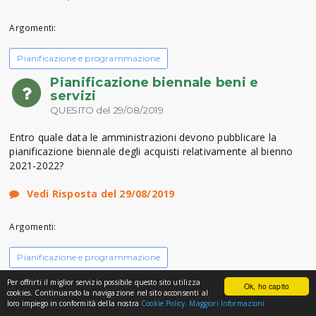
Argomenti:
Pianificazione e programmazione
Pianificazione biennale beni e
servizi
QUESITO del 29/08/2019
Entro quale data le amministrazioni devono pubblicare la
pianificazione biennale degli acquisti relativamente al bienno
2021-2022?
Vedi Risposta del 29/08/2019
Argomenti:
Pianificazione e programmazione
MODALITA' INSERIMENTO NEL
Per offrirti il miglior servizio possibile questo sito utilizza
Ok, ho capito
PROGRAMMA BIENNALE DI
cookies. Continuando la navigazione nel sito acconsenti al
loro impiego in conformità della nostra
Cookie Policy.
Maggiori Informazioni
PROCEDURE DI AFFIDAMENTO