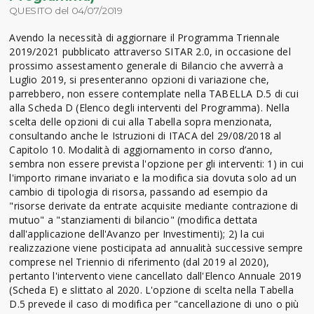
QUESITO del 04/07/2019
Avendo la necessità di aggiornare il Programma Triennale
2019/2021 pubblicato attraverso SITAR 2.0, in occasione del
prossimo assestamento generale di Bilancio che avverrà a
Luglio 2019, si presenteranno opzioni di variazione che,
parrebbero, non essere contemplate nella TABELLA D.5 di cui
alla Scheda D (Elenco degli interventi del Programma). Nella
scelta delle opzioni di cui alla Tabella sopra menzionata,
consultando anche le Istruzioni di ITACA del 29/08/2018 al
Capitolo 10. Modalità di aggiornamento in corso d’anno,
sembra non essere prevista l'opzione per gli interventi: 1) in cui
l'importo rimane invariato e la modifica sia dovuta solo ad un
cambio di tipologia di risorsa, passando ad esempio da
"risorse derivate da entrate acquisite mediante contrazione di
mutuo" a "stanziamenti di bilancio" (modifica dettata
dall'applicazione dell'Avanzo per Investimenti); 2) la cui
realizzazione viene posticipata ad annualità successive sempre
comprese nel Triennio di riferimento (dal 2019 al 2020),
pertanto l'intervento viene cancellato dall'Elenco Annuale 2019
(Scheda E) e slittato al 2020. L'opzione di scelta nella Tabella
D.5 prevede il caso di modifica per "cancellazione di uno o più