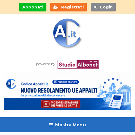
Abbonati
Registrati
Login
powered by
Mostra Menu