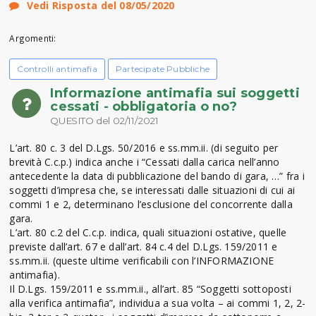
Vedi Risposta del 08/05/2020
Argomenti:
Controlli antimafia
Partecipate Pubbliche
Informazione antimafia sui soggetti
cessati - obbligatoria o no?
QUESITO del 02/11/2021
L’art. 80 c. 3 del D.Lgs. 50/2016 e ss.mm.ii. (di seguito per
brevità C.c.p.) indica anche i “Cessati dalla carica nell’anno
antecedente la data di pubblicazione del bando di gara, …” fra i
soggetti d’impresa che, se interessati dalle situazioni di cui ai
commi 1 e 2, determinano l’esclusione del concorrente dalla
gara.
L’art. 80 c.2 del C.c.p. indica, quali situazioni ostative, quelle
previste dall’art. 67 e dall’art. 84 c.4 del D.Lgs. 159/2011 e
ss.mm.ii. (queste ultime verificabili con l’INFORMAZIONE
antimafia).
Il D.Lgs. 159/2011 e ss.mm.ii., all’art. 85 “Soggetti sottoposti
alla verifica antimafia”, individua a sua volta – ai commi 1, 2, 2-