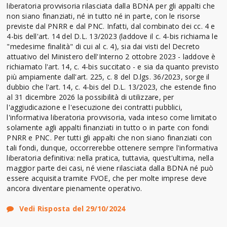
liberatoria provvisoria rilasciata dalla BDNA per gli appalti che
non siano finanziati, né in tutto né in parte, con le risorse
previste dal PNRR e dal PNC. Infatti, dal combinato dei cc. 4 e
4-bis dell'art. 14 del D.L. 13/2023 (laddove il c. 4-bis richiama le
"medesime finalità" di cui al c. 4), sia dai visti del Decreto
attuativo del Ministero dell'Interno 2 ottobre 2023 - laddove è
richiamato l'art. 14, c. 4-bis succitato - e sia da quanto previsto
più ampiamente dall'art. 225, c. 8 del D.lgs. 36/2023, sorge il
dubbio che l'art. 14, c. 4-bis del D.L. 13/2023, che estende fino
al 31 dicembre 2026 la possibilità di utilizzare, per
l'aggiudicazione e l'esecuzione dei contratti pubblici,
l'informativa liberatoria provvisoria, vada inteso come limitato
solamente agli appalti finanziati in tutto o in parte con fondi
PNRR e PNC. Per tutti gli appalti che non siano finanziati con
tali fondi, dunque, occorrerebbe ottenere sempre l'informativa
liberatoria definitiva: nella pratica, tuttavia, quest'ultima, nella
maggior parte dei casi, né viene rilasciata dalla BDNA né può
essere acquisita tramite FVOE, che per molte imprese deve
ancora diventare pienamente operativo.
Vedi Risposta del 29/10/2024