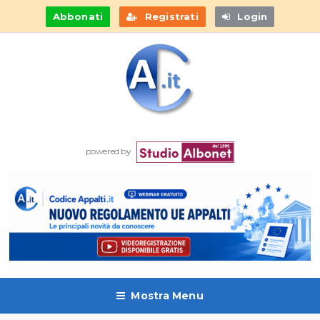
Abbonati
Registrati
Login
powered by
Mostra Menu