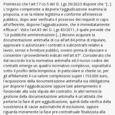
Premesso che l'art.17 co.5 del D. Lgs 36/2023 dispone che "[...]
L'organo competente a disporre l'aggiudicazione esamina la
proposta, e se la ritiene legittima e conforme all'interesse
pubblico, dopo aver verificato il possesso dei requisiti in capo
all'offerente, dispone l'aggiudicazione, che è immediatamente
efficace". Visto l'art.83 del D. Lgs 83/2011, il quale prevede che
"Le pubbliche amministrazioni [...] devono acquisire la
documentazione antimafia di cui all'art.84 prima di stipulare,
approvare o autorizzare i contratti e subcontratti relativi a
lavori, servizi e forniture pubblici, ovvero prima di rilasciare o
consentire i provvedimenti indicati nell'art.67". Considerato che
dal raccordo tra la normativa antimafia ed il nuovo codice dei
contratti emerge un quadro normativo complesso, soprattutto
sotto il profilo della tempistica. In particolare si chiede se, per
gli affidamenti il cui valore complessivo superi i 150.000 euro,
l'acquisizione della documentazione antimafia sia obbligatoria
per disporre l'aggiudicazione oppure tale adempimento è
funzionale alla sola stipula del contratto. In altri termini la
gestione della documentazione antimafia è un'attività che
pertiene la fase di pre-aggiudicazione, quindi della verifica della
sussistenza di cause automatiche di esclusione, oppure
riguarda meramente la fase pre-contrattuale finalizzata alla