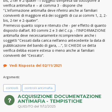
bis, 2-ter e 2-quater - i soggetti d’impresa da sottoporre a
verifica antimafia e – al comma 3 - dispone che
“L'informazione antimafia deve riferirsi anche ai familiari
conviventi di maggiore età dei soggetti di cui ai commi 1, 2, 2-
bis, 2-ter e 2-quater”.
Premesso quanto sopra e ritenuto che - per effetto di quanto
disposto dall’art. 80 commi 2 e 3 del C.c.p. - l’INFORMAZIONE
antimafia deve necessariamente ricomprendere anche i
soggetti “Cessati dalla carica nell’anno antecedente la data di
pubblicazione del bando di gara, …”, SI CHIEDE se detta
verifica debba essere estesa o meno anche ai familiari
conviventi del “Cessato”.
Vedi Risposta del 02/11/2021
Argomenti:
controlli
controlli antimafia
ACQUISIZIONE DOCUMENTAZIONE
ANTIMAFIA - TEMPISTICHE
QUESITO del 11/12/2025