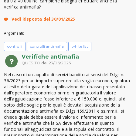
da 0 a 40.000 nel campione bisogna effettuare anche la
verifica antimafia?
Vedi Risposta del 30/01/2025
Argomenti:
controlli
controlli antimafia
white list
Verifiche antimafia
QUESITO del 23/06/2025
Nel caso di un appalto di servizi bandito ai sensi del D.lgs n.
36/2023 per un importo superiore alla soglia europea, qualora
all'esito della gara e dell'applicazione del ribasso presentato
dall'operatore economico primo in graduatoria il valore
dell'aggiudicazione fosse inferiore a € 150.000 e, quindi, al di
sotto delle soglie per le quali è dovuta l'acquisizione della
documentazione antimafia ex D.lgs 159/2011 e ss.mm.ii., si
chiede quale debba essere il valore di riferimento per le
verifiche antimafia che la SA deve effettuare in quanto
funzionali all'aggiudicazione e alla stipula del contratto. Il
presupposto di determinazione della soglia di valore per