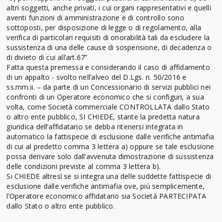
altri soggetti, anche privati, i cui organi rappresentativi e quelli
aventi funzioni di amministrazione e di controllo sono
sottoposti, per disposizione di legge o di regolamento, alla
verifica di particolari requisiti di onorabilità tali da escludere la
sussistenza di una delle cause di sospensione, di decadenza o
di divieto di cui all’art.67”
Fatta questa premessa e considerando il caso di affidamento
di un appalto - svolto nell’alveo del D.Lgs. n. 50/2016 e
ss.mm.ii. – da parte di un Concessionario di servizi pubblici nei
confronti di un Operatore economico che si configuri, a sua
volta, come Società commerciale CONTROLLATA dallo Stato
o altro ente pubblico, SI CHIEDE, stante la predetta natura
giuridica dell’affidatario se debba ritenersi integrata in
automatico la fattispecie di esclusione dalle verifiche antimafia
di cui al predetto comma 3 lettera a) oppure se tale esclusione
possa derivare solo dall’avvenuta dimostrazione di sussistenza
delle condizioni previste al comma 3 lettera b).
Si CHIEDE altresì se si integra una delle suddette fattispecie di
esclusione dalle verifiche antimafia ove, più semplicemente,
l’Operatore economico affidatario sia Società PARTECIPATA
dallo Stato o altro ente pubblico.