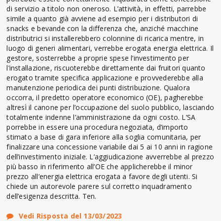
di servizio a titolo non oneroso. L’attività, in effetti, parrebbe
simile a quanto già avviene ad esempio per i distributori di
snacks e bevande con la differenza che, anziché macchine
distributrici si installerebbero colonnine di ricarica mentre, in
luogo di generi alimentari, verrebbe erogata energia elettrica. Il
gestore, sosterrebbe a proprie spese l’investimento per
l’installazione, riscuoterebbe direttamente dai fruitori quanto
erogato tramite specifica applicazione e provvederebbe alla
manutenzione periodica dei punti distribuzione. Qualora
occorra, il predetto operatore economico (OE), pagherebbe
altresì il canone per l’occupazione del suolo pubblico, lasciando
totalmente indenne l’amministrazione da ogni costo. L’SA
porrebbe in essere una procedura negoziata, d’importo
stimato a base di gara inferiore alla soglia comunitaria, per
finalizzare una concessione variabile dai 5 ai 10 anni in ragione
dell’investimento iniziale. L’aggiudicazione avverrebbe al prezzo
più basso in riferimento all’OE che applicherebbe il minor
prezzo all’energia elettrica erogata a favore degli utenti. Si
chiede un autorevole parere sul corretto inquadramento
dell’esigenza descritta. Ten.
Vedi Risposta del 13/03/2023