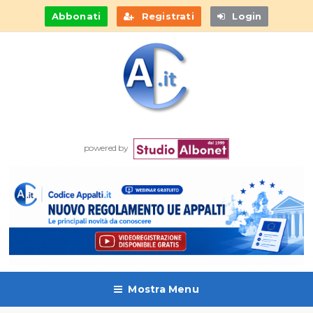
Abbonati
Registrati
Login
powered by
Mostra Menu