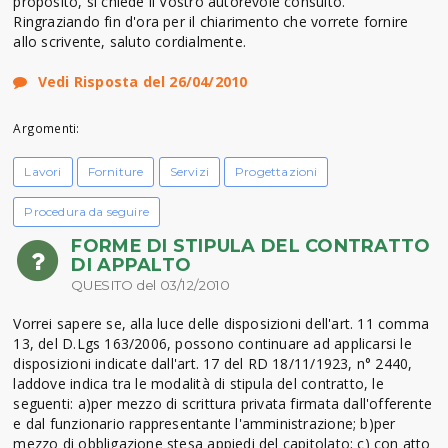
proposito, si chiede il Vostro autorevole consulto.
Ringraziando fin d'ora per il chiarimento che vorrete fornire
allo scrivente, saluto cordialmente.
Vedi Risposta del 26/04/2010
Argomenti:
Lavori
Forniture
Servizi
Progettazioni
Procedura da seguire
FORME DI STIPULA DEL CONTRATTO
DI APPALTO
QUESITO del 03/12/2010
Vorrei sapere se, alla luce delle disposizioni dell'art. 11 comma
13, del D.Lgs 163/2006, possono continuare ad applicarsi le
disposizioni indicate dall'art. 17 del RD 18/11/1923, n° 2440,
laddove indica tra le modalità di stipula del contratto, le
seguenti: a)per mezzo di scrittura privata firmata dall'offerente
e dal funzionario rappresentante l'amministrazione; b)per
mezzo di obbligazione stesa appiedi del capitolato; c) con atto