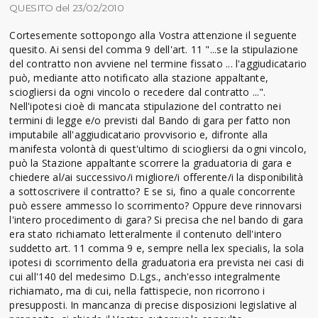
QUESITO del 23/02/2010
Cortesemente sottopongo alla Vostra attenzione il seguente
quesito. Ai sensi del comma 9 dell'art. 11 "...se la stipulazione
del contratto non avviene nel termine fissato ... l'aggiudicatario
può, mediante atto notificato alla stazione appaltante,
sciogliersi da ogni vincolo o recedere dal contratto ...".
Nell'ipotesi cioè di mancata stipulazione del contratto nei
termini di legge e/o previsti dal Bando di gara per fatto non
imputabile all'aggiudicatario provvisorio e, difronte alla
manifesta volontà di quest'ultimo di sciogliersi da ogni vincolo,
può la Stazione appaltante scorrere la graduatoria di gara e
chiedere al/ai successivo/i migliore/i offerente/i la disponibilità
a sottoscrivere il contratto? E se si, fino a quale concorrente
può essere ammesso lo scorrimento? Oppure deve rinnovarsi
l'intero procedimento di gara? Si precisa che nel bando di gara
era stato richiamato letteralmente il contenuto dell'intero
suddetto art. 11 comma 9 e, sempre nella lex specialis, la sola
ipotesi di scorrimento della graduatoria era prevista nei casi di
cui all'140 del medesimo D.Lgs., anch'esso integralmente
richiamato, ma di cui, nella fattispecie, non ricorrono i
presupposti. In mancanza di precise disposizioni legislative al