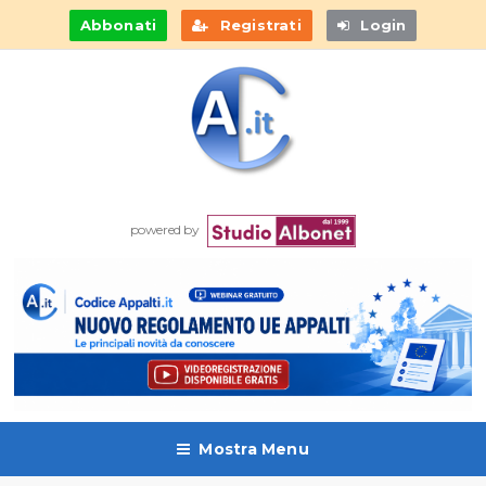
Abbonati
Registrati
Login
powered by
Mostra Menu