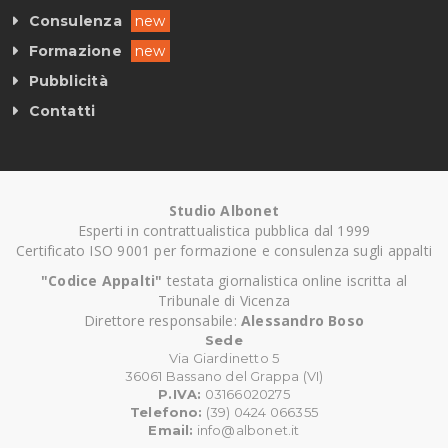
Consulenza
new
Formazione
new
Pubblicità
Contatti
Studio Albonet
Esperti in contrattualistica pubblica dal 1999
Certificato ISO 9001 per formazione e consulenza sugli appalti
"Codice Appalti"
testata giornalistica online iscritta al
Tribunale di Vicenza
Direttore responsabile:
Alessandro Boso
Sede
Via Giardinetto 5
36061 Bassano del Grappa (VI)
P.IVA:
03166020275
Telefono:
(39) 0424 066355
Email:
info@albonet.it