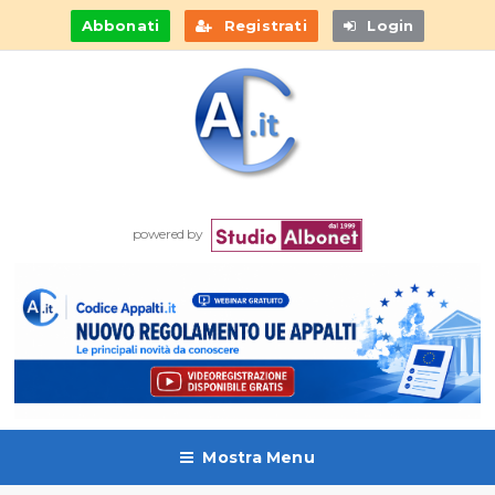
Abbonati
Registrati
Login
powered by
Mostra Menu