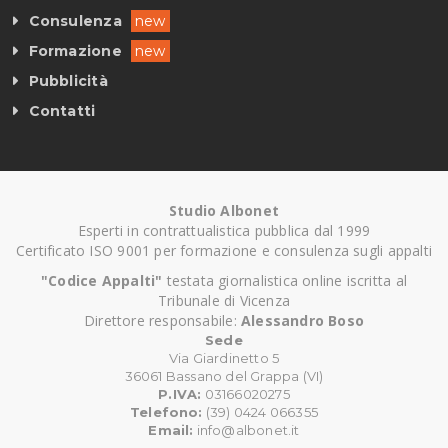
Consulenza
new
Formazione
new
Pubblicità
Contatti
Studio Albonet
Esperti in contrattualistica pubblica dal 1999
Certificato ISO 9001 per formazione e consulenza sugli appalti
"Codice Appalti"
testata giornalistica online iscritta al
Tribunale di Vicenza
Direttore responsabile:
Alessandro Boso
Sede
Via Giardinetto 5
36061 Bassano del Grappa (VI)
P.IVA:
03166020275
Telefono:
(39) 0424 066355
Email:
info@albonet.it