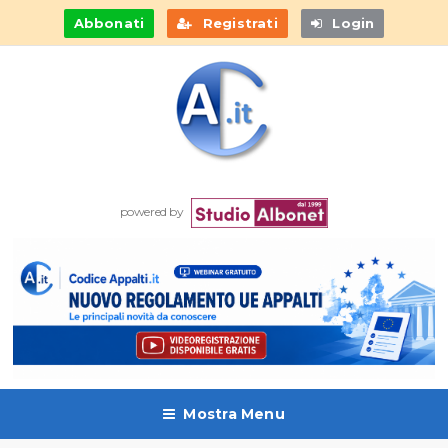
Abbonati
Registrati
Login
powered by
Mostra Menu