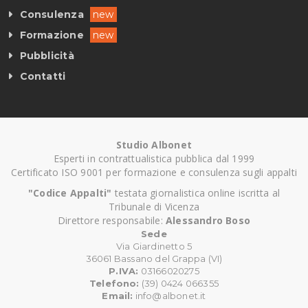
Consulenza
new
Formazione
new
Pubblicità
Contatti
Studio Albonet
Esperti in contrattualistica pubblica dal 1999
Certificato ISO 9001 per formazione e consulenza sugli appalti
"Codice Appalti"
testata giornalistica online iscritta al
Tribunale di Vicenza
Direttore responsabile:
Alessandro Boso
Sede
Via Giardinetto 5
36061 Bassano del Grappa (VI)
P.IVA:
03166020275
Telefono:
(39) 0424 066355
Email:
info@albonet.it