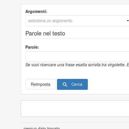
Argomenti:
Parole nel testo
Parole:
Se vuoi ricercare una frase esatta scrivila tra virgolette.
Cerca
Reimposta
nessun dato trovato