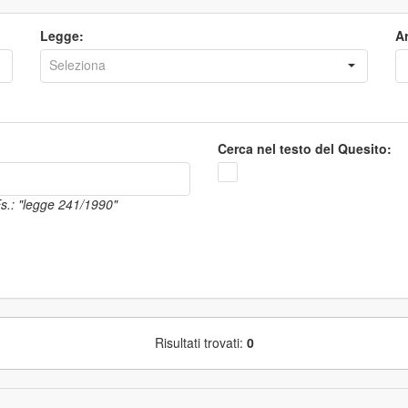
Legge:
Ar
Cerca nel testo del Quesito:
 Es.: "legge 241/1990"
Risultati trovati:
0