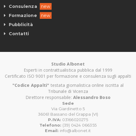
Consulenza
new
Formazione
new
Pubblicità
Contatti
Studio Albonet
Esperti in contrattualistica pubblica dal 1999
Certificato ISO 9001 per formazione e consulenza sugli appalti
"Codice Appalti"
testata giornalistica online iscritta al
Tribunale di Vicenza
Direttore responsabile:
Alessandro Boso
Sede
Via Giardinetto 5
36061 Bassano del Grappa (VI)
P.IVA:
03166020275
Telefono:
(39) 0424 066355
Email:
info@albonet.it