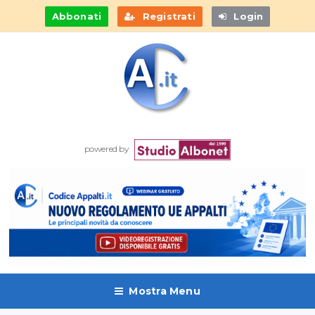
Abbonati
Registrati
Login
powered by
Mostra Menu