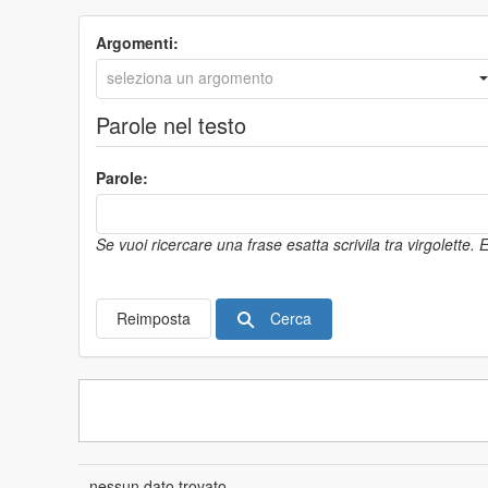
Argomenti:
Parole nel testo
Parole:
Se vuoi ricercare una frase esatta scrivila tra virgolette.
Cerca
Reimposta
nessun dato trovato