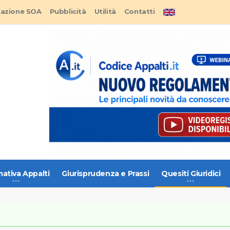
tazione SOA
Pubblicità
Utilità
Contatti
ativa Appalti
Giurisprudenza e Prassi
Quesiti Giuridici