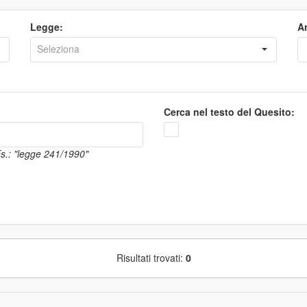
Legge:
Ar
Cerca nel testo del Quesito:
 Es.: "legge 241/1990"
Risultati trovati:
0