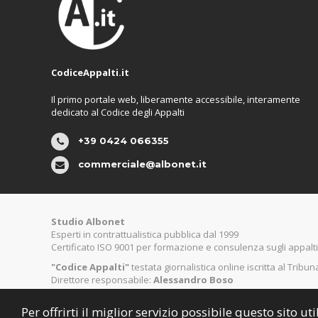
CodiceAppalti.it
Il primo portale web, liberamente accessibile, interamente
dedicato al Codice degli Appalti
+39 0424 066355
commerciale@albonet.it
Studio Albonet
Esperti in contrattualistica pubblica dal 1999
Certificato ISO 9001 per formazione e consulenza sugli appalti
"Codice Appalti"
testata giornalistica online iscritta al Tribu
Direttore responsabile:
Alessandro Boso
Per offrirti il miglior servizio possibile questo sito 