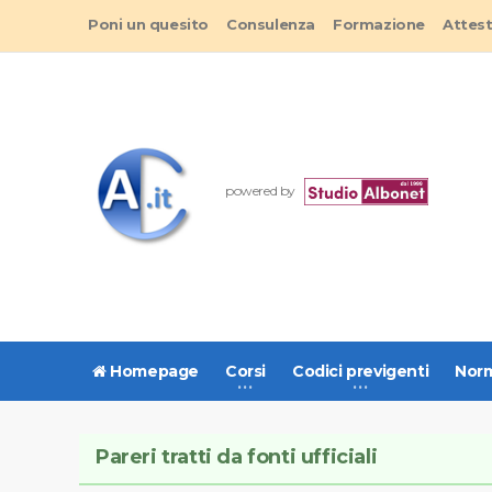
Poni un quesito
Consulenza
Formazione
Attes
powered by
Homepage
Corsi
Codici previgenti
Norm
Pareri tratti da fonti ufficiali