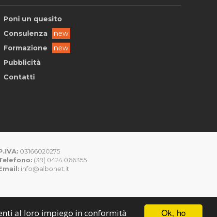
Poni un quesito
Consulenza
new
Formazione
new
Pubblicità
Contatti
P.IVA:
03166020275
Telefono:
(39) 0424 066355
Email:
info@albonet.it
Ok, ho
senti al loro impiego in conformità