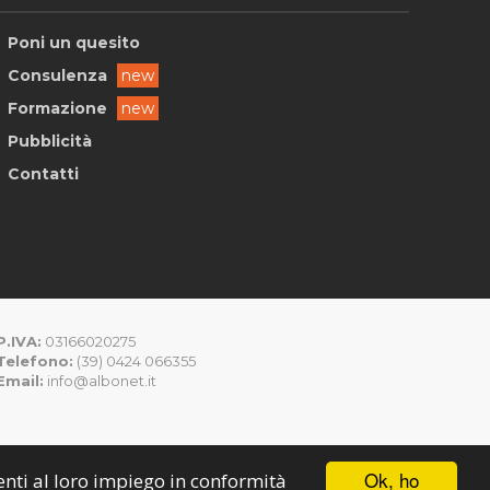
Poni un quesito
Consulenza
new
Formazione
new
Pubblicità
Contatti
P.IVA:
03166020275
Telefono:
(39) 0424 066355
Email:
info@albonet.it
Ok, ho
senti al loro impiego in conformità