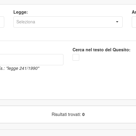
Legge:
Ar
Cerca nel testo del Quesito:
 Es.: "legge 241/1990"
Risultati trovati:
0