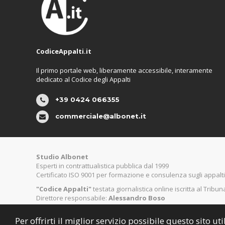
CodiceAppalti.it
Il primo portale web, liberamente accessibile, interamente
dedicato al Codice degli Appalti
+39 0424 066355
commerciale@albonet.it
Studio Albonet
Esperti in contrattualistica pubblica dal 1999
Certificato ISO 9001 per formazione e consulenza sugli appalti
"Codice Appalti"
testata giornalistica online iscritta al Tribu
Direttore responsabile:
Alessandro Boso
Per offrirti il miglior servizio possibile questo sito 