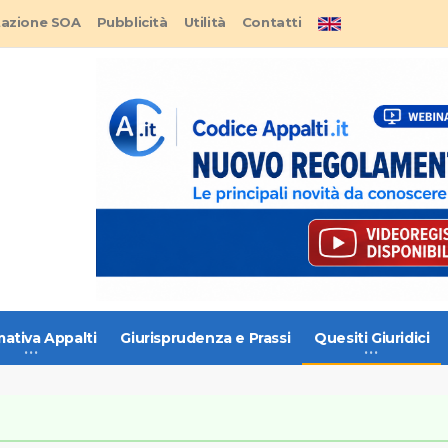
tazione SOA
Pubblicità
Utilità
Contatti
ativa Appalti
Giurisprudenza e Prassi
Quesiti Giuridici