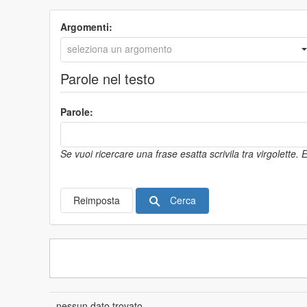
Argomenti:
Parole nel testo
Parole:
Se vuoi ricercare una frase esatta scrivila tra virgolette.
Cerca
Reimposta
nessun dato trovato