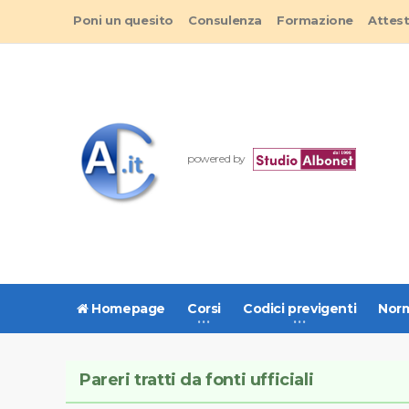
Poni un quesito
Consulenza
Formazione
Attes
powered by
Homepage
Corsi
Codici previgenti
Norm
Pareri tratti da fonti ufficiali