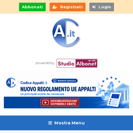
Abbonati
Registrati
Login
powered by
Mostra Menu