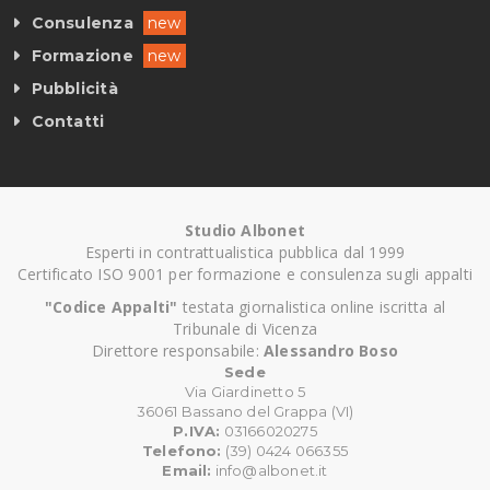
Consulenza
new
Formazione
new
Pubblicità
Contatti
Studio Albonet
Esperti in contrattualistica pubblica dal 1999
Certificato ISO 9001 per formazione e consulenza sugli appalti
"Codice Appalti"
testata giornalistica online iscritta al
Tribunale di Vicenza
Direttore responsabile:
Alessandro Boso
Sede
Via Giardinetto 5
36061 Bassano del Grappa (VI)
P.IVA:
03166020275
Telefono:
(39) 0424 066355
Email:
info@albonet.it