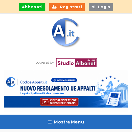
Abbonati
Registrati
Login
powered by
Mostra Menu