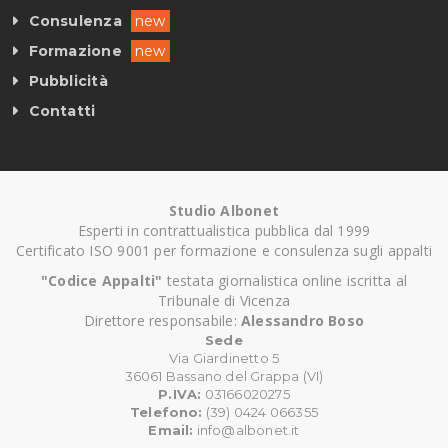
Consulenza
new
Formazione
new
Pubblicità
Contatti
Studio Albonet
Esperti in contrattualistica pubblica dal 1999
Certificato ISO 9001 per formazione e consulenza sugli appalti
"Codice Appalti"
testata giornalistica online iscritta al
Tribunale di Vicenza
Direttore responsabile:
Alessandro Boso
Sede
Via Giardinetto 5
36061 Bassano del Grappa (VI)
P.IVA:
03166020275
Telefono:
(39) 0424 066355
Email:
info@albonet.it