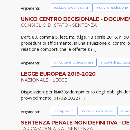
esclusione dalla gara
motivi di esclusione
Argomenti:
UNICO CENTRO DECISIONALE - DOCUMEN
CONSIGLIO DI STATO - SENTENZA
L’art. 80, comma 5, lett. m), d.lgs. 18 aprile 2016, n. 
procedura di affidamento, in una situazione di controllo di
relazione comporti che le offerte s (...)
unico centro decisionale
motivi di esclusio
Argomenti:
LEGGE EUROPEA 2019-2020
NAZIONALE - LEGGE
Disposizioni per l&#39;adempimento degli obblighi de
provvedimento: 01/02/2022 (...)
subappalto
motivi di esclusione
serviz
Argomenti:
SENTENZA PENALE NON DEFINITIVA - DE
TAR CAMPANIA NA - SENTENZA