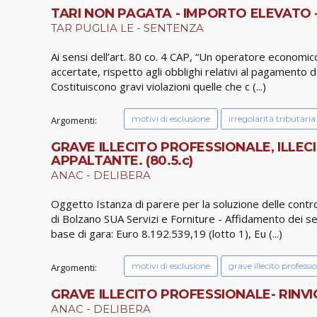
TARI NON PAGATA - IMPORTO ELEVATO -
TAR PUGLIA LE - SENTENZA
Ai sensi dell’art. 80 co. 4 CAP, “Un operatore economi
accertate, rispetto agli obblighi relativi al pagamento de
Costituiscono gravi violazioni quelle che c (...)
motivi di esclusione
irregolarità tributaria
Argomenti:
GRAVE ILLECITO PROFESSIONALE, ILLEC
APPALTANTE. (80.5.c)
ANAC - DELIBERA
Oggetto Istanza di parere per la soluzione delle contro
di Bolzano SUA Servizi e Forniture - Affidamento dei se
base di gara: Euro 8.192.539,19 (lotto 1), Eu (...)
motivi di esclusione
grave illecito professi
Argomenti:
GRAVE ILLECITO PROFESSIONALE- RINVI
ANAC - DELIBERA