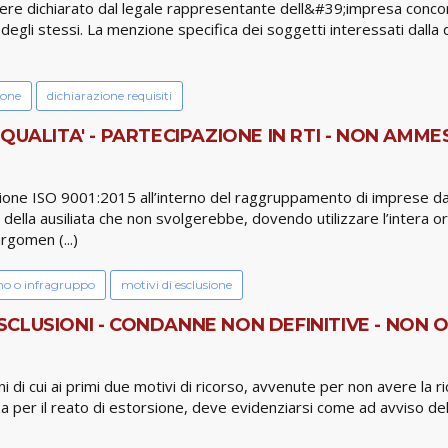
sere dichiarato dal legale rappresentante dell&#39;impresa concorre
 degli stessi. La menzione specifica dei soggetti interessati dalla d
ione
dichiarazione requisiti
QUALITA' - PARTECIPAZIONE IN RTI - NON AMME
azione ISO 9001:2015 all’interno del raggruppamento di imprese 
della ausiliata che non svolgerebbe, dovendo utilizzare l’intera org
rgomen (...)
no o infragruppo
motivi di esclusione
CLUSIONI - CONDANNE NON DEFINITIVE - NON O
 di cui ai primi due motivi di ricorso, avvenute per non avere la 
za per il reato di estorsione, deve evidenziarsi come ad avviso de