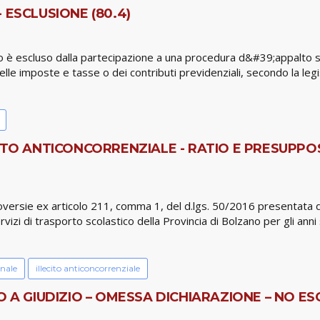
 ESCLUSIONE (80.4)
co è escluso dalla partecipazione a una procedura d&#39;appalto 
lle imposte e tasse o dei contributi previdenziali, secondo la legisla
ITO ANTICONCORRENZIALE - RATIO E PRESUPPO
versie ex articolo 211, comma 1, del d.lgs. 50/2016 presentata da
rvizi di trasporto scolastico della Provincia di Bolzano per gli a
onale
illecito anticoncorrenziale
O A GIUDIZIO – OMESSA DICHIARAZIONE – NO ES