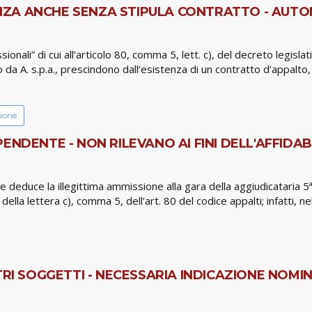
VANZA ANCHE SENZA STIPULA CONTRATTO - AUTO
ssionali” di cui all’articolo 80, comma 5, lett. c), del decreto legisla
a A. s.p.a., prescindono dall’esistenza di un contratto d’appalto, 
sione
NDENTE - NON RILEVANO AI FINI DELL'AFFIDABIL
le deduce la illegittima ammissione alla gara della aggiudicataria 5ª
ella lettera c), comma 5, dell’art. 80 del codice appalti; infatti, n
RI SOGGETTI - NECESSARIA INDICAZIONE NOMINA