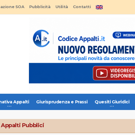
tazione SOA
Pubblicità
Utilità
Contatti
ativa Appalti
Giurisprudenza e Prassi
Quesiti Giuridici
 Appalti Pubblici