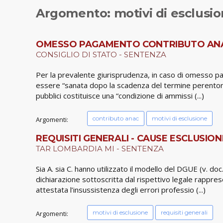
Argomento: motivi di esclusi
OMESSO PAGAMENTO CONTRIBUTO ANAC
CONSIGLIO DI STATO - SENTENZA
Per la prevalente giurisprudenza, in caso di omesso pag
essere “sanata dopo la scadenza del termine perentorio
pubblici costituisce una “condizione di ammissi (...)
contributo anac
motivi di esclusione
Argomenti:
REQUISITI GENERALI - CAUSE ESCLUSIONE
TAR LOMBARDIA MI - SENTENZA
Sia A. sia C. hanno utilizzato il modello del DGUE (v. d
dichiarazione sottoscritta dal rispettivo legale rappresen
attestata l’insussistenza degli errori professio (...)
motivi di esclusione
requisiti generali
Argomenti: