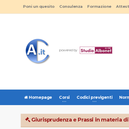
Poni un quesito
Consulenza
Formazione
Attes
powered by
Homepage
Corsi
Codici previgenti
Norm
Giurisprudenza e Prassi in materia di