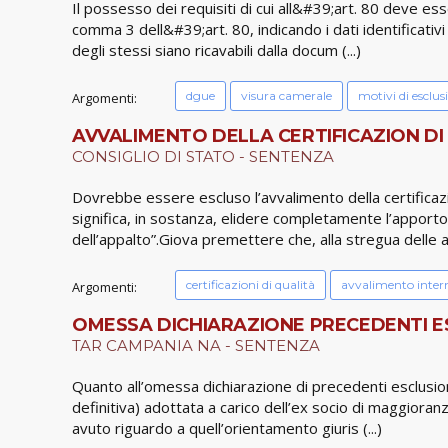
Il possesso dei requisiti di cui all&#39;art. 80 deve es
comma 3 dell&#39;art. 80, indicando i dati identificativi
degli stessi siano ricavabili dalla docum (...)
dgue
visura camerale
motivi di esclus
Argomenti:
AVVALIMENTO DELLA CERTIFICAZION DI 
CONSIGLIO DI STATO - SENTENZA
Dovrebbe essere escluso l’avvalimento della certific
significa, in sostanza, elidere completamente l’apporto 
dell’appalto”.Giova premettere che, alla stregua delle a
certificazioni di qualità
avvalimento inter
Argomenti:
OMESSA DICHIARAZIONE PRECEDENTI ES
TAR CAMPANIA NA - SENTENZA
Quanto all’omessa dichiarazione di precedenti esclusioni
definitiva) adottata a carico dell’ex socio di maggioran
avuto riguardo a quell’orientamento giuris (...)