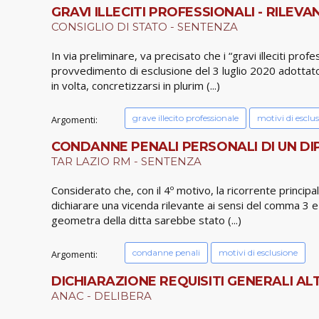
GRAVI ILLECITI PROFESSIONALI - RILE
CONSIGLIO DI STATO - SENTENZA
In via preliminare, va precisato che i “gravi illeciti profe
provvedimento di esclusione del 3 luglio 2020 adottato d
in volta, concretizzarsi in plurim (...)
grave illecito professionale
motivi di esclu
Argomenti:
CONDANNE PENALI PERSONALI DI UN DIPE
TAR LAZIO RM - SENTENZA
Considerato che, con il 4º motivo, la ricorrente principa
dichiarare una vicenda rilevante ai sensi del comma 3 e d
geometra della ditta sarebbe stato (...)
condanne penali
motivi di esclusione
Argomenti:
DICHIARAZIONE REQUISITI GENERALI ALT
ANAC - DELIBERA