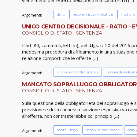
viene meno per effetto della postuma sanatoria d (...)
durc
regolarità contributiva
motivi di
Argomenti:
UNICO CENTRO DECISIONALE - RATIO - E
CONSIGLIO DI STATO - SENTENZA
L’art. 80, comma 5, lett. m), del d.lgs. n. 50 del 2016 
medesima procedura di affidamento in una situazione di con
relazione comporti che le offerte (...)
unico centro decisionale
motivi di esclusio
Argomenti:
MANCATO SOPRALLUOGO OBBLIGATORIO 
CONSIGLIO DI STATO - SENTENZA
Sulla questione della obbligatorietà del sopralluogo e s
previsione e della connessa sanzione espulsiva va ravvi
all’offerta, non contrasterebbe col principio (...)
sopralluogo
motivi di esclusione
obbli
Argomenti: