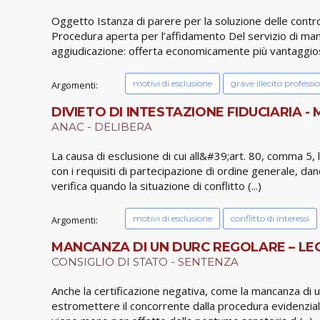
Oggetto Istanza di parere per la soluzione delle contro
Procedura aperta per l’affidamento Del servizio di manu
aggiudicazione: offerta economicamente più vantaggiosa
motivi di esclusione
grave illecito professi
Argomenti:
DIVIETO DI INTESTAZIONE FIDUCIARIA - 
ANAC - DELIBERA
La causa di esclusione di cui all&#39;art. 80, comma 5, 
con i requisiti di partecipazione di ordine generale, 
verifica quando la situazione di conflitto (...)
motivi di esclusione
conflitto di interessi
Argomenti:
MANCANZA DI UN DURC REGOLARE – LEG
CONSIGLIO DI STATO - SENTENZA
Anche la certificazione negativa, come la mancanza di u
estromettere il concorrente dalla procedura evidenziale