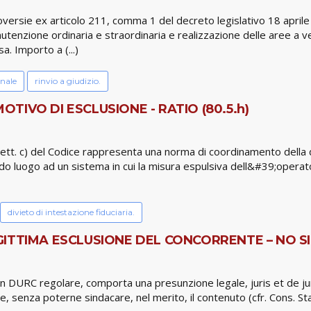
versie ex articolo 211, comma 1 del decreto legislativo 18 aprile 
tenzione ordinaria e straordinaria e realizzazione delle aree a ve
. Importo a (...)
onale
rinvio a giudizio.
MOTIVO DI ESCLUSIONE - RATIO (80.5.h)
lett. c) del Codice rappresenta una norma di coordinamento della dis
dando luogo ad un sistema in cui la misura espulsiva dell&#39;oper
divieto di intestazione fiduciaria.
ITTIMA ESCLUSIONE DEL CONCORRENTE – NO SI
n DURC regolare, comporta una presunzione legale, juris et de jur
, senza poterne sindacare, nel merito, il contenuto (cfr. Cons. Sta