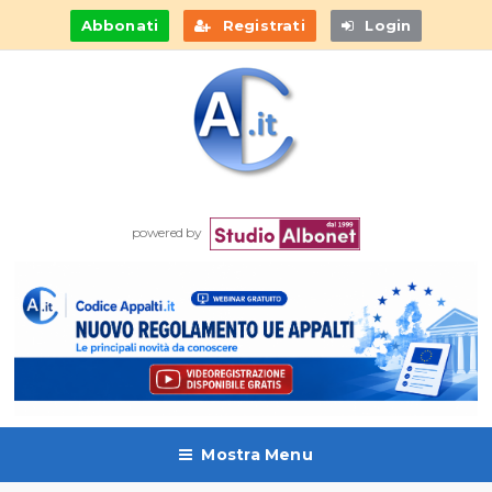
Abbonati
Registrati
Login
powered by
Mostra Menu