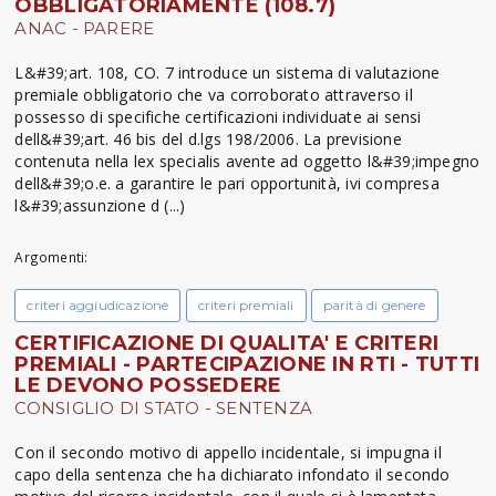
OBBLIGATORIAMENTE (108.7)
ANAC - PARERE
L&#39;art. 108, CO. 7 introduce un sistema di valutazione
premiale obbligatorio che va corroborato attraverso il
possesso di specifiche certificazioni individuate ai sensi
dell&#39;art. 46 bis del d.lgs 198/2006. La previsione
contenuta nella lex specialis avente ad oggetto l&#39;impegno
dell&#39;o.e. a garantire le pari opportunità, ivi compresa
l&#39;assunzione d (...)
Argomenti:
criteri aggiudicazione
criteri premiali
parità di genere
CERTIFICAZIONE DI QUALITA' E CRITERI
PREMIALI - PARTECIPAZIONE IN RTI - TUTTI
LE DEVONO POSSEDERE
CONSIGLIO DI STATO - SENTENZA
Con il secondo motivo di appello incidentale, si impugna il
capo della sentenza che ha dichiarato infondato il secondo