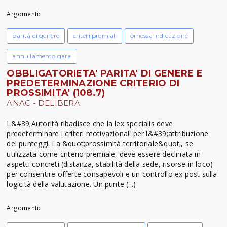
Argomenti:
parità di genere
criteri premiali
omessa indicazione
annullamento gara
OBBLIGATORIETA' PARITA' DI GENERE E
PREDETERMINAZIONE CRITERIO DI
PROSSIMITA' (108.7)
ANAC - DELIBERA
L&#39;Autorità ribadisce che la lex specialis deve
predeterminare i criteri motivazionali per l&#39;attribuzione
dei punteggi. La &quot;prossimità territoriale&quot;, se
utilizzata come criterio premiale, deve essere declinata in
aspetti concreti (distanza, stabilità della sede, risorse in loco)
per consentire offerte consapevoli e un controllo ex post sulla
logicità della valutazione. Un punte (...)
Argomenti: