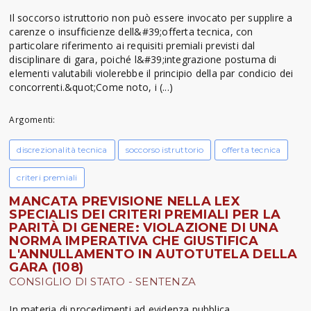
Il soccorso istruttorio non può essere invocato per supplire a
carenze o insufficienze dell&#39;offerta tecnica, con
particolare riferimento ai requisiti premiali previsti dal
disciplinare di gara, poiché l&#39;integrazione postuma di
elementi valutabili violerebbe il principio della par condicio dei
concorrenti.&quot;Come noto, i (...)
Argomenti:
discrezionalità tecnica
soccorso istruttorio
offerta tecnica
criteri premiali
MANCATA PREVISIONE NELLA LEX
SPECIALIS DEI CRITERI PREMIALI PER LA
PARITÀ DI GENERE: VIOLAZIONE DI UNA
NORMA IMPERATIVA CHE GIUSTIFICA
L'ANNULLAMENTO IN AUTOTUTELA DELLA
GARA (108)
CONSIGLIO DI STATO - SENTENZA
In materia di procedimenti ad evidenza pubblica,