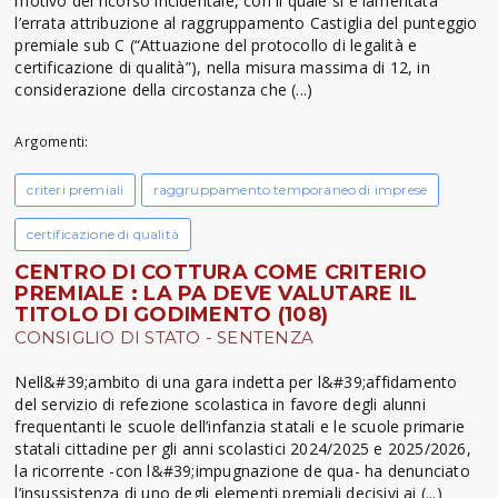
motivo del ricorso incidentale, con il quale si è lamentata
l’errata attribuzione al raggruppamento Castiglia del punteggio
premiale sub C (“Attuazione del protocollo di legalità e
certificazione di qualità”), nella misura massima di 12, in
considerazione della circostanza che (...)
Argomenti:
criteri premiali
raggruppamento temporaneo di imprese
certificazione di qualità
CENTRO DI COTTURA COME CRITERIO
PREMIALE : LA PA DEVE VALUTARE IL
TITOLO DI GODIMENTO (108)
CONSIGLIO DI STATO - SENTENZA
Nell&#39;ambito di una gara indetta per l&#39;affidamento
del servizio di refezione scolastica in favore degli alunni
frequentanti le scuole dell’infanzia statali e le scuole primarie
statali cittadine per gli anni scolastici 2024/2025 e 2025/2026,
la ricorrente -con l&#39;impugnazione de qua- ha denunciato
l’insussistenza di uno degli elementi premiali decisivi ai (...)