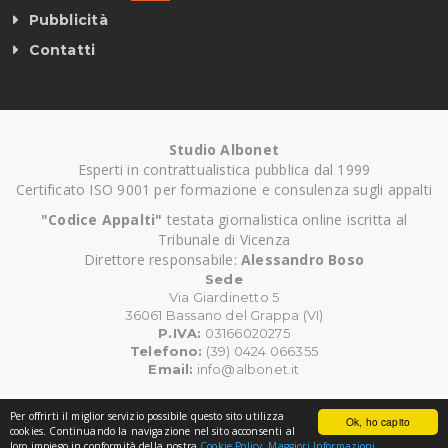
Pubblicità
Contatti
Studio Albonet
Esperti in contrattualistica pubblica dal 1999
Certificato ISO 9001 per formazione e consulenza sugli appalti
"Codice Appalti"
testata giornalistica online iscritta al
Tribunale di Vicenza
Direttore responsabile:
Alessandro Boso
Sede
Via Giardinetto 5
36061 Bassano del Grappa (VI)
P.IVA:
03166020275
Telefono:
(39) 0424 066355
Email:
info@albonet.it
Per offrirti il miglior servizio possibile questo sito utilizza
Ok, ho capito
©
Copyright CodiceAppalti.it. Tutti i diritti riservati.
cookies. Continuando la navigazione nel sito acconsenti al
loro impiego in conformità della nostra
Cookie Policy.
Maggiori Informazioni