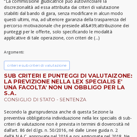
“La commissione giudicatrice può autovincolare la
discrezionalità ad essa attribuita dai criteri di valutazione
stabiliti dal bando di gara, senza modificare in alcun modo
questi ultimi, ma, ad ulteriore garanzia della trasparenza del
percorso motivazionale che presiede all&#39;attribuzione dei
punteggi per le offerte, solo specificando le modalità
applicative di tale operazione, con criteri de (...)
Argomenti:
criteri e sub criteri di valutazione
SUB CRITERI E PUNTEGGI DI VALUTAIZONE:
LA PREVIZIONE NELLA LEX SPECIALIS E'
UNA FACOLTA' NON UN OBBLIGO PER LA
S.A.
CONSIGLIO DI STATO - SENTENZA
Secondo la giurisprudenza anche di questa Sezione la
preventiva obbligatoria individuazione nella lex specialis di sub-
criteri di valutazione non è prevista in termini di doverosità né
dall’art. 86 del d.lgs. n. 50/2016, né dalle Linee guida n. 2
dell’A.N.A.C. approvate nel 2016 e poi aggiornate nel 2018. Ne