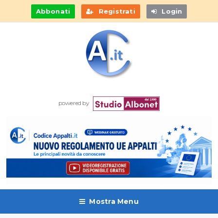
Abbonati
Registrati
Login
powered by
Mostra Menu