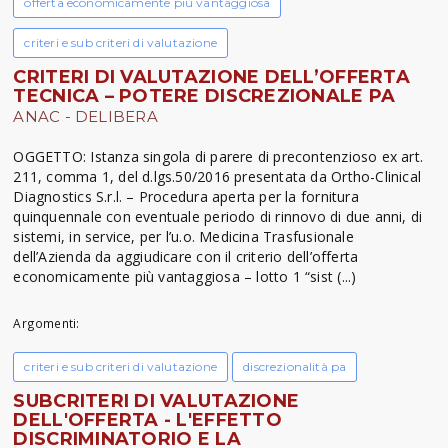
offerta economicamente più vantaggiosa
criteri e sub criteri di valutazione
CRITERI DI VALUTAZIONE DELL’OFFERTA
TECNICA – POTERE DISCREZIONALE PA
ANAC - DELIBERA
OGGETTO: Istanza singola di parere di precontenzioso ex art.
211, comma 1, del d.lgs.50/2016 presentata da Ortho-Clinical
Diagnostics S.r.l. – Procedura aperta per la fornitura
quinquennale con eventuale periodo di rinnovo di due anni, di
sistemi, in service, per l’u.o. Medicina Trasfusionale
dell’Azienda da aggiudicare con il criterio dell’offerta
economicamente più vantaggiosa – lotto 1 “sist (...)
Argomenti:
criteri e sub criteri di valutazione
discrezionalità pa
SUBCRITERI DI VALUTAZIONE
DELL'OFFERTA - L'EFFETTO
DISCRIMINATORIO E LA