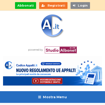
Abbonati
Registrati
Login
powered by
Mostra Menu