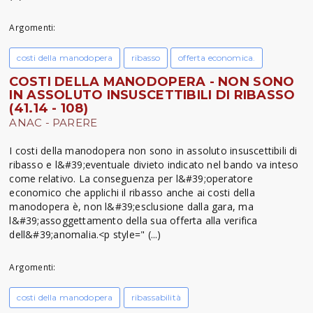
Argomenti:
costi della manodopera
ribasso
offerta economica.
COSTI DELLA MANODOPERA - NON SONO
IN ASSOLUTO INSUSCETTIBILI DI RIBASSO
(41.14 - 108)
ANAC - PARERE
I costi della manodopera non sono in assoluto insuscettibili di
ribasso e l&#39;eventuale divieto indicato nel bando va inteso
come relativo. La conseguenza per l&#39;operatore
economico che applichi il ribasso anche ai costi della
manodopera è, non l&#39;esclusione dalla gara, ma
l&#39;assoggettamento della sua offerta alla verifica
dell&#39;anomalia.<p style=" (...)
Argomenti:
costi della manodopera
ribassabilità