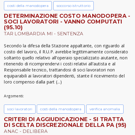
costi della manodopera
soccorso istruttorio
DETERMINAZIONE COSTO MANODOPERA -
SOCI LAVORATORI - VANNO COMPUTATI
(95.10)
TAR LOMBARDIA MI - SENTENZA
Secondo la difesa della Stazione appaltante, con riguardo al
costo del lavoro, il R.U.P. avrebbe legittimamente considerato
soltanto quello relativo all’operaio specializzato aiutante, non
ritenendo di ricomprendervi i costi relativi all’autista e al
Responsabile tecnico, trattandosi di soci lavoratori non
equiparabili ai lavoratori dipendenti, stante il ricevimento del
loro compenso dalla part (...)
Argomenti:
soci lavoratori
costi della manodopera
verifica anomalia
CRITERI DI AGGIUDICAZIONE - SI TRATTA
DI SCELTA DISCREZIONALE DELLA PA (95)
ANAC - DELIBERA