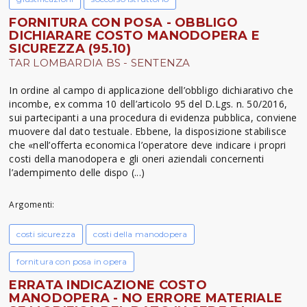
FORNITURA CON POSA - OBBLIGO
DICHIARARE COSTO MANODOPERA E
SICUREZZA (95.10)
TAR LOMBARDIA BS - SENTENZA
In ordine al campo di applicazione dell’obbligo dichiarativo che
incombe, ex comma 10 dell’articolo 95 del D.Lgs. n. 50/2016,
sui partecipanti a una procedura di evidenza pubblica, conviene
muovere dal dato testuale. Ebbene, la disposizione stabilisce
che «nell’offerta economica l’operatore deve indicare i propri
costi della manodopera e gli oneri aziendali concernenti
l’adempimento delle dispo (...)
Argomenti:
costi sicurezza
costi della manodopera
fornitura con posa in opera
ERRATA INDICAZIONE COSTO
MANODOPERA - NO ERRORE MATERIALE