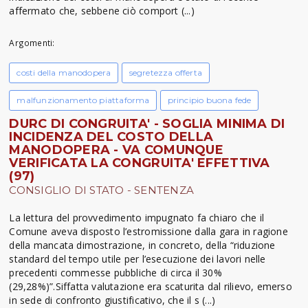
affermato che, sebbene ciò comport (...)
Argomenti:
costi della manodopera
segretezza offerta
malfunzionamento piattaforma
principio buona fede
DURC DI CONGRUITA' - SOGLIA MINIMA DI
INCIDENZA DEL COSTO DELLA
MANODOPERA - VA COMUNQUE
VERIFICATA LA CONGRUITA' EFFETTIVA
(97)
CONSIGLIO DI STATO - SENTENZA
La lettura del provvedimento impugnato fa chiaro che il
Comune aveva disposto l’estromissione dalla gara in ragione
della mancata dimostrazione, in concreto, della “riduzione
standard del tempo utile per l’esecuzione dei lavori nelle
precedenti commesse pubbliche di circa il 30%
(29,28%)”.Siffatta valutazione era scaturita dal rilievo, emerso
in sede di confronto giustificativo, che il s (...)