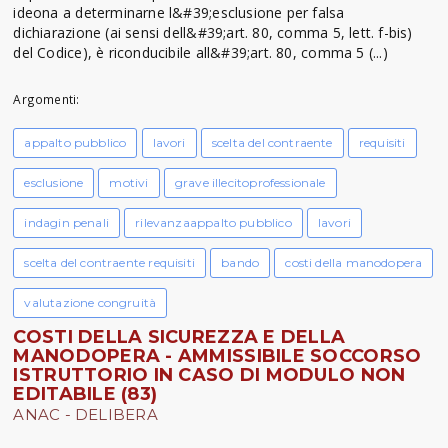
ideona a determinarne l&#39;esclusione per falsa
dichiarazione (ai sensi dell&#39;art. 80, comma 5, lett. f-bis)
del Codice), è riconducibile all&#39;art. 80, comma 5 (...)
Argomenti:
appalto pubblico
lavori
scelta del contraente
requisiti
esclusione
motivi
grave illecitoprofessionale
indagin penali
rilevanzaappalto pubblico
lavori
scelta del contraente requisiti
bando
costi della manodopera
valutazione congruità
COSTI DELLA SICUREZZA E DELLA
MANODOPERA - AMMISSIBILE SOCCORSO
ISTRUTTORIO IN CASO DI MODULO NON
EDITABILE (83)
ANAC - DELIBERA