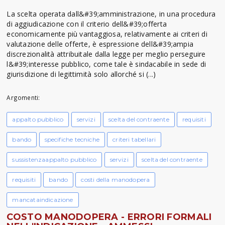
La scelta operata dall&#39;amministrazione, in una procedura
di aggiudicazione con il criterio dell&#39;offerta
economicamente più vantaggiosa, relativamente ai criteri di
valutazione delle offerte, è espressione dell&#39;ampia
discrezionalità attribuitale dalla legge per meglio perseguire
l&#39;interesse pubblico, come tale è sindacabile in sede di
giurisdizione di legittimità solo allorché si (...)
Argomenti:
appalto pubblico
servizi
scelta del contraente
requisiti
bando
specifiche tecniche
criteri tabellari
sussistenzaappalto pubblico
servizi
scelta del contraente
requisiti
bando
costi della manodopera
mancataindicazione
COSTO MANODOPERA - ERRORI FORMALI