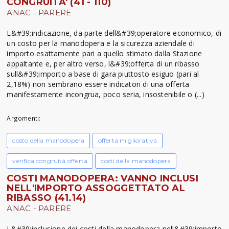
CONGRUITA' (41 - 110)
ANAC - PARERE
L&#39;indicazione, da parte dell&#39;operatore economico, di
un costo per la manodopera e la sicurezza aziendale di
importo esattamente pari a quello stimato dalla Stazione
appaltante e, per altro verso, l&#39;offerta di un ribasso
sull&#39;importo a base di gara piuttosto esiguo (pari al
2,18%) non sembrano essere indicatori di una offerta
manifestamente incongrua, poco seria, insostenibile o (...)
Argomenti:
costo della manodopera
offerta migliorativa
verifica congruità offerta
costi della manodopera
COSTI MANODOPERA: VANNO INCLUSI
NELL'IMPORTO ASSOGGETTATO AL
RIBASSO (41.14)
ANAC - PARERE
L&#39;inclusione dei costi della manodopera nell&#39;importo