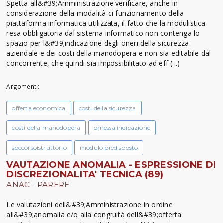
Spetta all&#39;Amministrazione verificare, anche in
considerazione della modalità di funzionamento della
piattaforma informatica utilizzata, il fatto che la modulistica
resa obbligatoria dal sistema informatico non contenga lo
spazio per l&#39;indicazione degli oneri della sicurezza
aziendale e dei costi della manodopera e non sia editabile dal
concorrente, che quindi sia impossibilitato ad eff (...)
Argomenti:
offerta economica
costi della sicurezza
costi della manodopera
omessa indicazione
soccorsoistruttorio
modulo predisposto
VAUTAZIONE ANOMALIA - ESPRESSIONE DI
DISCREZIONALITA' TECNICA (89)
ANAC - PARERE
Le valutazioni dell&#39;Amministrazione in ordine
all&#39;anomalia e/o alla congruità dell&#39;offerta