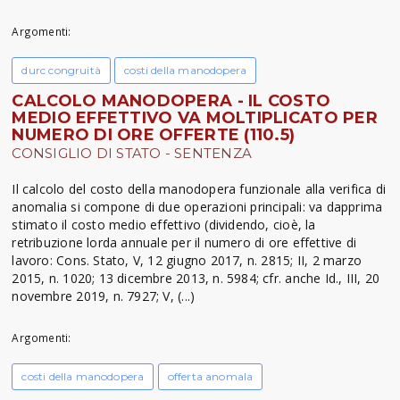
Argomenti:
durc congruità
costi della manodopera
CALCOLO MANODOPERA - IL COSTO
MEDIO EFFETTIVO VA MOLTIPLICATO PER
NUMERO DI ORE OFFERTE (110.5)
CONSIGLIO DI STATO - SENTENZA
Il calcolo del costo della manodopera funzionale alla verifica di
anomalia si compone di due operazioni principali: va dapprima
stimato il costo medio effettivo (dividendo, cioè, la
retribuzione lorda annuale per il numero di ore effettive di
lavoro: Cons. Stato, V, 12 giugno 2017, n. 2815; II, 2 marzo
2015, n. 1020; 13 dicembre 2013, n. 5984; cfr. anche Id., III, 20
novembre 2019, n. 7927; V, (...)
Argomenti:
costi della manodopera
offerta anomala