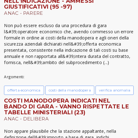
NELL'INDICAZIONE - AMMESSI
GIUSTIFICATIVI (95 -97)
ANAC - PARERE
Non può essere escluso da una procedura di gara
l&#39;operatore economico che, avendo commesso un errore
formale in ordine ai costi della manodopera e agli oneri della
sicurezza aziendali dichiarati nell&#39;offerta economica
presentata, consistente nella indicazione di tali costi su base
annuale e non rapportata all&#39;intera durata del contratto,
fornisca, nell&#39;ambito del subprocedimento (...)
Argomenti:
offerta economica
costi della manodopera
verifica anomalia
COSTI MANODOPERA INDICATI NEL
BANDO DI GARA - VANNO RISPETTATE LE
TABELLE MINISTERIALI (23)
ANAC - DELIBERA
Non appare plausibile che la stazione appaltante, nella
definizione dell&#39;importo a base di gara, indichi