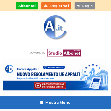
Abbonati
Registrati
Login
powered by
Mostra Menu