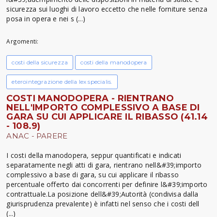
sicurezza sui luoghi di lavoro eccetto che nelle forniture senza
posa in opera e nei s (...)
Argomenti:
costi della sicurezza
costi della manodopera
eterointegrazione della lex specialis.
COSTI MANODOPERA - RIENTRANO
NELL'IMPORTO COMPLESSIVO A BASE DI
GARA SU CUI APPLICARE IL RIBASSO (41.14
- 108.9)
ANAC - PARERE
I costi della manodopera, seppur quantificati e indicati
separatamente negli atti di gara, rientrano nell&#39;importo
complessivo a base di gara, su cui applicare il ribasso
percentuale offerto dai concorrenti per definire l&#39;importo
contrattuale.La posizione dell&#39;Autorità (condivisa dalla
giurisprudenza prevalente) è infatti nel senso che i costi dell
(...)