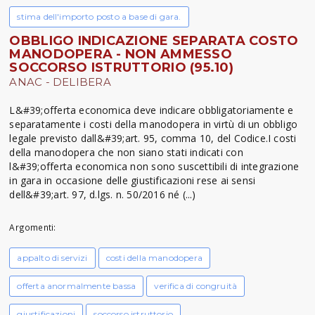
stima dell'importo posto a base di gara.
OBBLIGO INDICAZIONE SEPARATA COSTO
MANODOPERA - NON AMMESSO
SOCCORSO ISTRUTTORIO (95.10)
ANAC - DELIBERA
L&#39;offerta economica deve indicare obbligatoriamente e
separatamente i costi della manodopera in virtù di un obbligo
legale previsto dall&#39;art. 95, comma 10, del Codice.I costi
della manodopera che non siano stati indicati con
l&#39;offerta economica non sono suscettibili di integrazione
in gara in occasione delle giustificazioni rese ai sensi
dell&#39;art. 97, d.lgs. n. 50/2016 né (...)
Argomenti:
appalto di servizi
costi della manodopera
offerta anormalmente bassa
verifica di congruità
giustificazioni
soccorso istruttorio