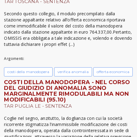
TAR TOSCANA - SENTENZA
Secondo questo collegio, il modulo precompilato dalla
stazione appaltante relativo all’offerta economica riportava
come immodificabile il valore del costo della manodopera
indicato dalla stazione appaltante in euro 764.337,00.Pertanto,
OMISSIS era obbligata a tale indicazione e, volendo e dovendo
tuttavia dichiarare i propri effet (...)
Argomenti:
costi della manodopera
verifica anomalia
offerta economica
COSTI DELLA MANODOPERA - NEL CORSO
DEL GIUDIZIO DI ANOMALIA SONO
MARGINALMENTE RIMODULABILI MA NON
MODIFICABILI (95.10)
TAR PUGLIA LE - SENTENZA
Coglie nel segno, anzitutto, la doglianza con cui la società
ricorrente stigmatizza l’inammissibile modificazione dei costi
della manodopera, operata dalla controinteressata in sede di
giustificazioni, attraverso la variazione della relativa previsione