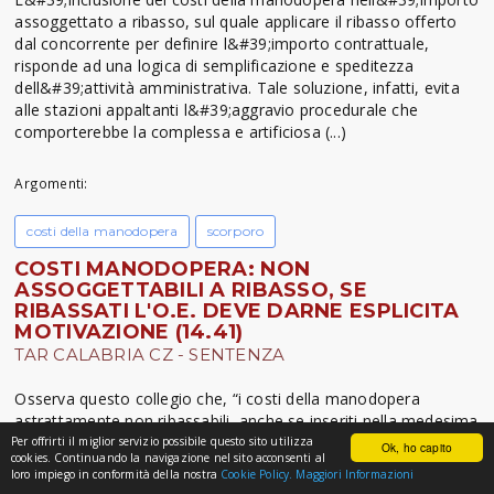
assoggettato a ribasso, sul quale applicare il ribasso offerto
dal concorrente per definire l&#39;importo contrattuale,
risponde ad una logica di semplificazione e speditezza
dell&#39;attività amministrativa. Tale soluzione, infatti, evita
alle stazioni appaltanti l&#39;aggravio procedurale che
comporterebbe la complessa e artificiosa (...)
Argomenti:
costi della manodopera
scorporo
COSTI MANODOPERA: NON
ASSOGGETTABILI A RIBASSO, SE
RIBASSATI L'O.E. DEVE DARNE ESPLICITA
MOTIVAZIONE (14.41)
TAR CALABRIA CZ - SENTENZA
Osserva questo collegio che, “i costi della manodopera
astrattamente non ribassabili, anche se inseriti nella medesima
base d’asta, vanno espunti dal calcolo del ribasso stesso
Per offrirti il miglior servizio possibile questo sito utilizza
Ok, ho capito
cookies. Continuando la navigazione nel sito acconsenti al
(altrimenti, si ribadisce, si determinerebbe un automatico
loro impiego in conformità della nostra
Cookie Policy.
Maggiori Informazioni
ribasso vietato sia pur non in senso assoluto dalla norma), di