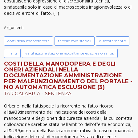
costituiscono espressione di discrezionalità tecnica,
sindacabile solo in caso di macroscopica irragionevolezza o di
decisivo errore di fatto. (...)
Argomenti:
costi della manodopera
tabelle ministeriali
discostamento
limiti
valutazione stazione appaltante ediscrezionalità.
COSTI DELLA MANODOPERA E DEGLI
ONERI AZIENDALI NELLA
DOCUMENTAZIONE AMMINISTRAZIONE
PER MALFUNZIONAMENTO DEL PORTALE -
NO AUTOMATICA ESCLUSIONE (3)
TAR CALABRIA - SENTENZA
Orbene, nella fattispecie la ricorrente ha fatto ricorso
all&#39;inserimento dell’indicazione dei costi della
manodopera e degli oneri di sicurezza aziendali, la cui corretta
collocazione sarebbe stata nell’ambito dell’offerta economica,
all&#39;interno della Busta amministrativa. In caso di mancata
indicazione dei costi di manodopera è stato di recente