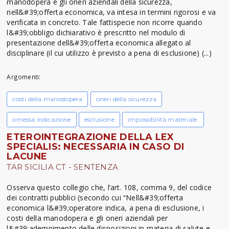
manodopera e gli oneri aziendali della sicurezza,
nell&#39;offerta economica, va intesa in termini rigorosi e va
verificata in concreto. Tale fattispecie non ricorre quando
l&#39;obbligo dichiarativo è prescritto nel modulo di
presentazione dell&#39;offerta economica allegato al
disciplinare (il cui utilizzo è previsto a pena di esclusione) (...)
Argomenti:
costi della manodopera
oneri della sicurezza
omessa indicazione
esclusione
impossibilità materiale.
ETEROINTEGRAZIONE DELLA LEX
SPECIALIS: NECESSARIA IN CASO DI
LACUNE
TAR SICILIA CT - SENTENZA
Osserva questo collegio che, l’art. 108, comma 9, del codice
dei contratti pubblici (secondo cui “Nell&#39;offerta
economica l&#39;operatore indica, a pena di esclusione, i
costi della manodopera e gli oneri aziendali per
l&#39;adempimento delle disposizioni in materia di salute e