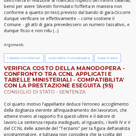
dell’offerta in relazione al mancato rispetto dei minimi salariali,
bensì per avere Silvestri formulato l’offerta in maniera non
conforme a quanto (in tesi) previsto dal bando di gara.Occorre
dunque verificare se effettivamente – come sostiene il
Comune - gli atti di gara prevedessero un numero tassativo, e
dunque fisso e non ridu (...)
Argomenti:
tabelle ministeriali
costi della manodopera
base d'asta
VERIFICA COSTO DELLA MANODOPERA -
CONFRONTO TRA CCNL APPLICATI E
TABELLE MINISTERIALI - COMPATIBILITA'
CON LA PRESTAZIONE ESEGUITA (95)
CONSIGLIO DI STATO - SENTENZA
Col quarto motivo l’appellante deduce l’erroneo accoglimento
della doglianza inerente all’inquadramento dei lavoratori, che
attiene invero al rapporto fra questi ultimi e il datore di
lavoro.La sentenza reputa inadeguati, al riguardo, i livelli IV e V
del CCNL delle aziende del “Terziario” per la figura dell’analista
programmatore, e tuttavia non considera che la scelta del