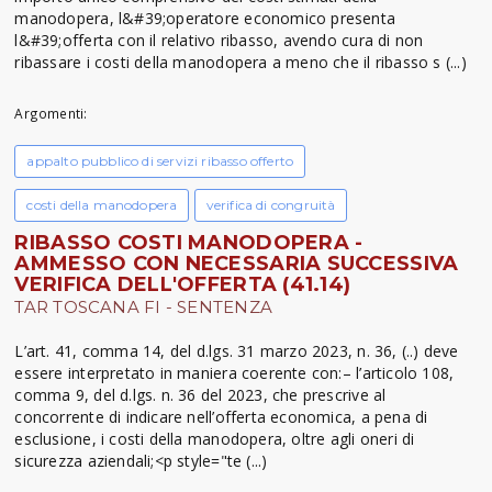
manodopera, l&#39;operatore economico presenta
l&#39;offerta con il relativo ribasso, avendo cura di non
ribassare i costi della manodopera a meno che il ribasso s (...)
Argomenti:
appalto pubblico di servizi ribasso offerto
costi della manodopera
verifica di congruità
RIBASSO COSTI MANODOPERA -
AMMESSO CON NECESSARIA SUCCESSIVA
VERIFICA DELL'OFFERTA (41.14)
TAR TOSCANA FI - SENTENZA
L’art. 41, comma 14, del d.lgs. 31 marzo 2023, n. 36, (..) deve
essere interpretato in maniera coerente con:– l’articolo 108,
comma 9, del d.lgs. n. 36 del 2023, che prescrive al
concorrente di indicare nell’offerta economica, a pena di
esclusione, i costi della manodopera, oltre agli oneri di
sicurezza aziendali;<p style="te (...)