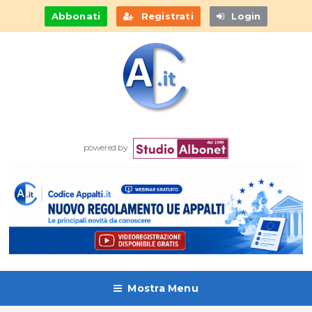
Abbonati
Registrati
Login
powered by
Mostra Menu