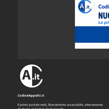
CodiceAppalti.it
Il primo portale web, liberamente accessibile, interamente
dedicato al Codice degli Appalti