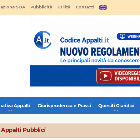
tazione SOA
Pubblicità
Utilità
Contatti
ativa Appalti
Giurisprudenza e Prassi
Quesiti Giuridici
 Appalti Pubblici