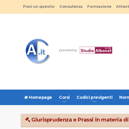
Poni un quesito
Consulenza
Formazione
Attes
powered by
Homepage
Corsi
Codici previgenti
Norm
Giurisprudenza e Prassi in materia di