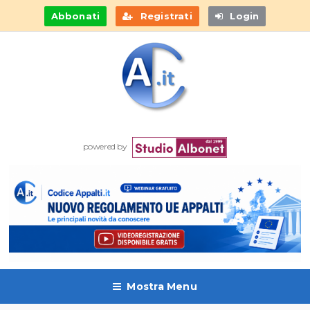
Abbonati
Registrati
Login
powered by
Mostra Menu