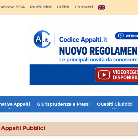
tazione SOA
Pubblicità
Utilità
Contatti
ativa Appalti
Giurisprudenza e Prassi
Quesiti Giuridici
 Appalti Pubblici