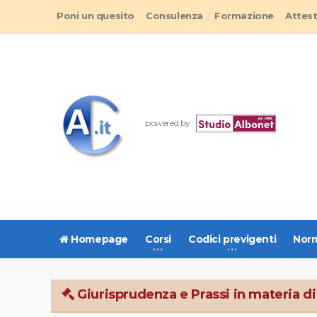
Poni un quesito
Consulenza
Formazione
Attes
powered by
Homepage
Corsi
Codici previgenti
Norm
Giurisprudenza e Prassi in materia di