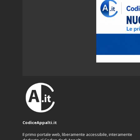
CodiceAppalti.it
Il primo portale web, liberamente accessibile, interamente
dedicato al Codice degli Appalti