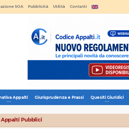
tazione SOA
Pubblicità
Utilità
Contatti
ativa Appalti
Giurisprudenza e Prassi
Quesiti Giuridici
 Appalti Pubblici