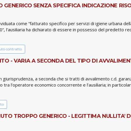
GENERICO SENZA SPECIFICA INDICAZIONE RISOR
viduata come “fatturato specifico per servizi di igiene urbana della
0”, l’ausiliaria ha dichiarato di essere in possesso del predetto req
to contratto
 - VARIA A SECONDA DEL TIPO DI AVVALIMENT
giurisprudenza, a seconda che si tratti di avvalimento c.d. garanz
 tra l’operatore economico concorrente e l’ausiliaria; in particolar
tto
TO TROPPO GENERICO - LEGITTIMA NULLITA' D