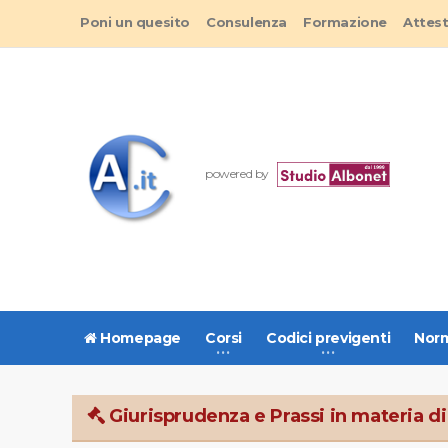
Poni un quesito
Consulenza
Formazione
Attes
powered by
Homepage
Corsi
Codici previgenti
Norm
Giurisprudenza e Prassi in materia di