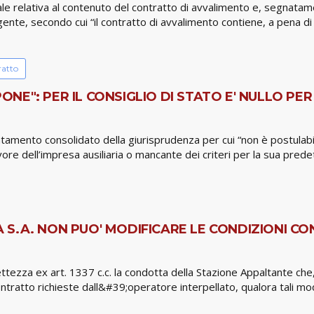
e relativa al contenuto del contratto di avvalimento e, segnatament
te, secondo cui “il contratto di avvalimento contiene, a pena di null
ratto
E": PER IL CONSIGLIO DI STATO E' NULLO PER 
ntamento consolidato della giurisprudenza per cui “non è postulabil
avore dell’impresa ausiliaria o mancante dei criteri per la sua pred
S.A. NON PUO' MODIFICARE LE CONDIZIONI CON
tezza ex art. 1337 c.c. la condotta della Stazione Appaltante che,
 contratto richieste dall&#39;operatore interpellato, qualora tali m