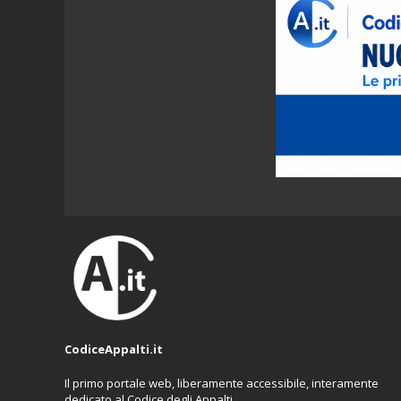
CodiceAppalti.it
Il primo portale web, liberamente accessibile, interamente
dedicato al Codice degli Appalti