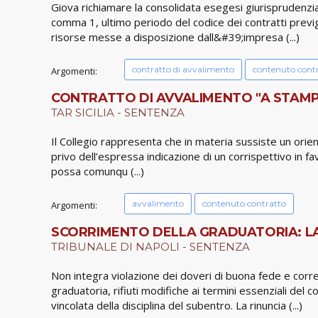
Giova richiamare la consolidata esegesi giurisprudenzial
comma 1, ultimo periodo del codice dei contratti previgen
risorse messe a disposizione dall&#39;impresa (...)
contratto di avvalimento
contenuto cont
Argomenti:
CONTRATTO DI AVVALIMENTO "A STAMPON
TAR SICILIA - SENTENZA
Il Collegio rappresenta che in materia sussiste un orie
privo dell’espressa indicazione di un corrispettivo in f
possa comunqu (...)
avvalimento
contenuto contratto
Argomenti:
SCORRIMENTO DELLA GRADUATORIA: LA 
TRIBUNALE DI NAPOLI - SENTENZA
Non integra violazione dei doveri di buona fede e corret
graduatoria, rifiuti modifiche ai termini essenziali del
vincolata della disciplina del subentro. La rinuncia (...)