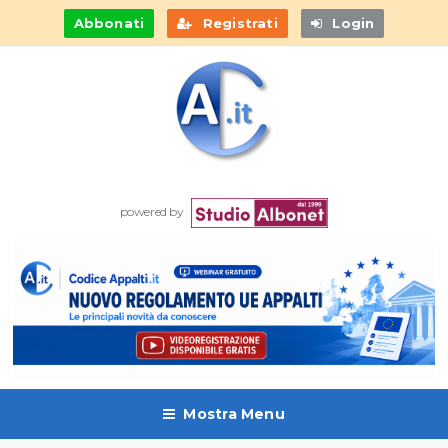
Abbonati
Registrati
Login
powered by
Mostra Menu