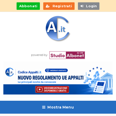
Abbonati
Registrati
Login
powered by
Mostra Menu