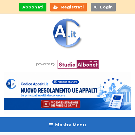
Abbonati
Registrati
Login
powered by
Mostra Menu