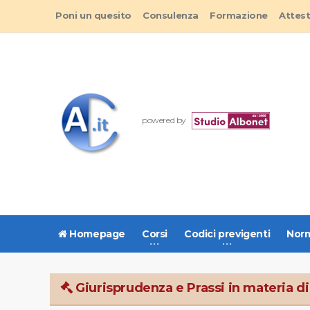
Poni un quesito
Consulenza
Formazione
Attes
powered by
Homepage
Corsi
Codici previgenti
Norm
Giurisprudenza e Prassi in materia di