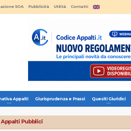
tazione SOA
Pubblicità
Utilità
Contatti
ativa Appalti
Giurisprudenza e Prassi
Quesiti Giuridici
 Appalti Pubblici