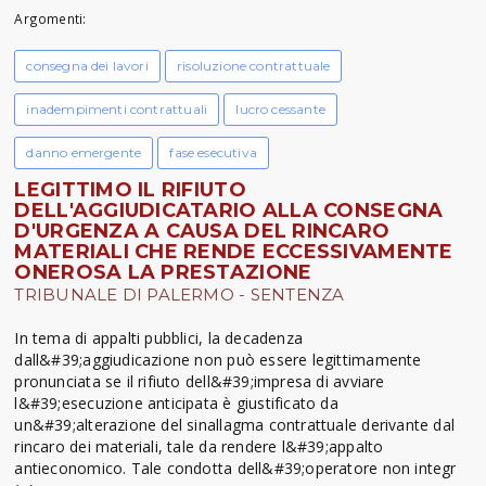
Argomenti:
consegna dei lavori
risoluzione contrattuale
inadempimenti contrattuali
lucro cessante
danno emergente
fase esecutiva
LEGITTIMO IL RIFIUTO
DELL'AGGIUDICATARIO ALLA CONSEGNA
D'URGENZA A CAUSA DEL RINCARO
MATERIALI CHE RENDE ECCESSIVAMENTE
ONEROSA LA PRESTAZIONE
TRIBUNALE DI PALERMO - SENTENZA
In tema di appalti pubblici, la decadenza
dall&#39;aggiudicazione non può essere legittimamente
pronunciata se il rifiuto dell&#39;impresa di avviare
l&#39;esecuzione anticipata è giustificato da
un&#39;alterazione del sinallagma contrattuale derivante dal
rincaro dei materiali, tale da rendere l&#39;appalto
antieconomico. Tale condotta dell&#39;operatore non integr