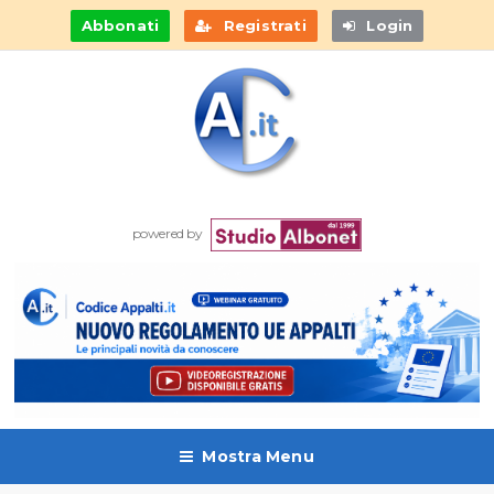
Abbonati
Registrati
Login
powered by
Mostra Menu