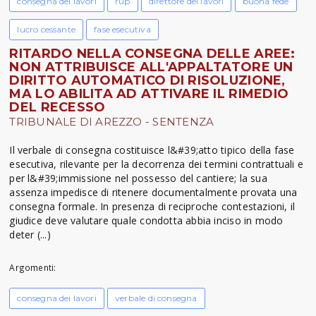
consegna dei lavori
rup
direttore dei lavori
buona fede
lucro cessante
fase esecutiva
RITARDO NELLA CONSEGNA DELLE AREE:
NON ATTRIBUISCE ALL'APPALTATORE UN
DIRITTO AUTOMATICO DI RISOLUZIONE,
MA LO ABILITA AD ATTIVARE IL RIMEDIO
DEL RECESSO
TRIBUNALE DI AREZZO - SENTENZA
Il verbale di consegna costituisce l&#39;atto tipico della fase
esecutiva, rilevante per la decorrenza dei termini contrattuali e
per l&#39;immissione nel possesso del cantiere; la sua
assenza impedisce di ritenere documentalmente provata una
consegna formale. In presenza di reciproche contestazioni, il
giudice deve valutare quale condotta abbia inciso in modo
deter (...)
Argomenti:
consegna dei lavori
verbale di consegna