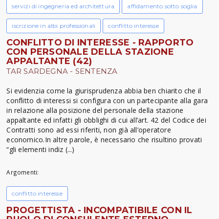
servizi di ingegneria ed architettura
affidamento sotto soglia
iscrizione in albi professionali
conflitto interesse
CONFLITTO DI INTERESSE - RAPPORTO
CON PERSONALE DELLA STAZIONE
APPALTANTE (42)
TAR SARDEGNA - SENTENZA
Si evidenzia come la giurisprudenza abbia ben chiarito che il
conflitto di interessi si configura con un partecipante alla gara
in relazione alla posizione del personale della stazione
appaltante ed infatti gli obblighi di cui all’art. 42 del Codice dei
Contratti sono ad essi riferiti, non già all’operatore
economico.In altre parole, è necessario che risultino provati
“gli elementi indiz (...)
Argomenti:
conflitto interesse
PROGETTISTA - INCOMPATIBILE CON IL