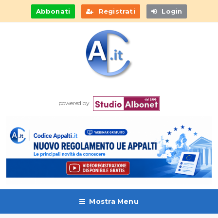
Abbonati
Registrati
Login
powered by
Mostra Menu