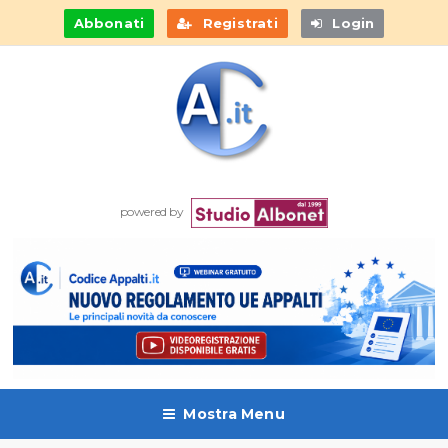
Abbonati
Registrati
Login
powered by
Mostra Menu