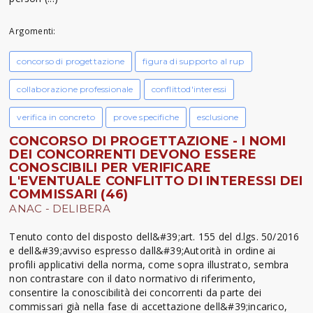
Argomenti:
concorso di progettazione
figura di supporto al rup
collaborazione professionale
conflittod'interessi
verifica in concreto
prove specifiche
esclusione
CONCORSO DI PROGETTAZIONE - I NOMI
DEI CONCORRENTI DEVONO ESSERE
CONOSCIBILI PER VERIFICARE
L'EVENTUALE CONFLITTO DI INTERESSI DEI
COMMISSARI (46)
ANAC - DELIBERA
Tenuto conto del disposto dell&#39;art. 155 del d.lgs. 50/2016
e dell&#39;avviso espresso dall&#39;Autorità in ordine ai
profili applicativi della norma, come sopra illustrato, sembra
non contrastare con il dato normativo di riferimento,
consentire la conoscibilità dei concorrenti da parte dei
commissari già nella fase di accettazione dell&#39;incarico,