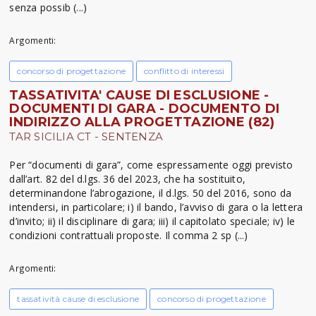
senza possib (...)
Argomenti:
concorso di progettazione
conflitto di interessi
TASSATIVITA' CAUSE DI ESCLUSIONE -
DOCUMENTI DI GARA - DOCUMENTO DI
INDIRIZZO ALLA PROGETTAZIONE (82)
TAR SICILIA CT - SENTENZA
Per “documenti di gara”, come espressamente oggi previsto
dall’art. 82 del d.lgs. 36 del 2023, che ha sostituito,
determinandone l’abrogazione, il d.lgs. 50 del 2016, sono da
intendersi, in particolare; i) il bando, l’avviso di gara o la lettera
d’invito; ii) il disciplinare di gara; iii) il capitolato speciale; iv) le
condizioni contrattuali proposte. Il comma 2 sp (...)
Argomenti:
tassatività cause di esclusione
concorso di progettazione