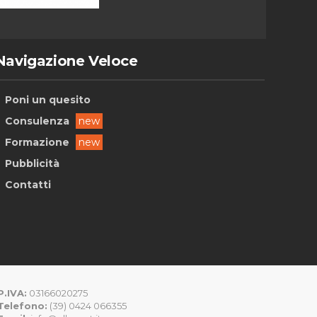
Navigazione Veloce
Poni un quesito
Consulenza
new
Formazione
new
Pubblicità
Contatti
P.IVA:
03166020275
Telefono:
(39) 0424 066355