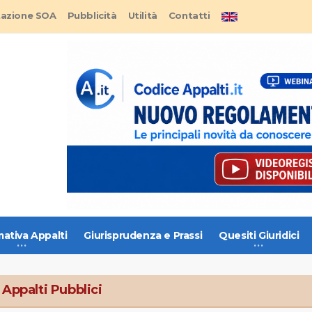
tazione SOA
Pubblicità
Utilità
Contatti
ativa Appalti
Giurisprudenza e Prassi
Quesiti Giuridici
 Appalti Pubblici