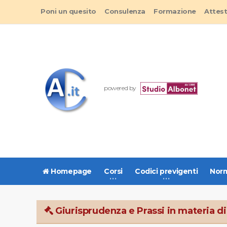
Poni un quesito
Consulenza
Formazione
Attes
powered by
Homepage
Corsi
Codici previgenti
Norm
Giurisprudenza e Prassi in materia di