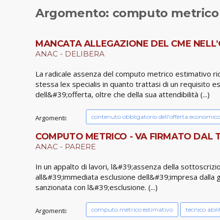
Argomento: computo metrico 
MANCATA ALLEGAZIONE DEL CME NELL'O
ANAC - DELIBERA
La radicale assenza del computo metrico estimativo ric
stessa lex specialis in quanto trattasi di un requisit
dell&#39;offerta, oltre che della sua attendibilità (...)
contenuto obbligatorio dell'offerta economic
Argomenti:
COMPUTO METRICO - VA FIRMATO DAL 
ANAC - PARERE
In un appalto di lavori, l&#39;assenza della sottoscri
all&#39;immediata esclusione dell&#39;impresa dalla gar
sanzionata con l&#39;esclusione. (...)
computo metrico estimativo
tecnico abili
Argomenti: