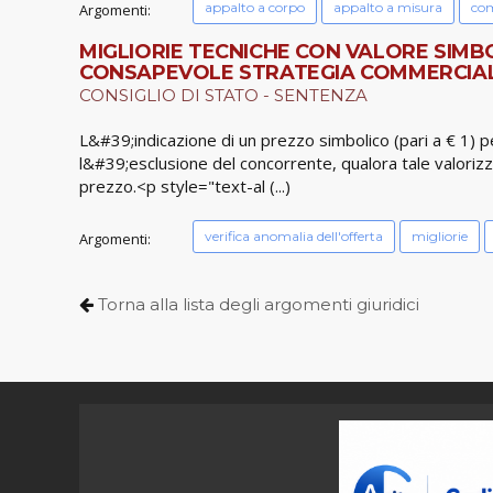
appalto a corpo
appalto a misura
com
Argomenti:
MIGLIORIE TECNICHE CON VALORE SIMBO
CONSAPEVOLE STRATEGIA COMMERCIALE
CONSIGLIO DI STATO - SENTENZA
L&#39;indicazione di un prezzo simbolico (pari a € 1) 
l&#39;esclusione del concorrente, qualora tale valorizza
prezzo.<p style="text-al (...)
verifica anomalia dell'offerta
migliorie
Argomenti:
Torna alla lista degli argomenti giuridici