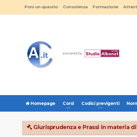
Poni un quesito
Consulenza
Formazione
Attes
powered by
Homepage
Corsi
Codici previgenti
Norm
Giurisprudenza e Prassi in materia di