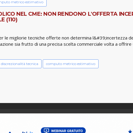
puto metrico estimativo
LICO NEL CME: NON RENDONO L'OFFERTA INCER
 (110)
per le migliorie tecniche offerte non determina l&#39;incertezza
zione sia frutto di una precisa scelta commerciale volta a offrire
discrezionalità tecnica
computo metrico estimativo