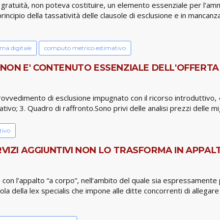
 gratuità, non poteva costituire, un elemento essenziale per l’ammi
principio della tassatività delle clausole di esclusione e in mancan
rma digitale
computo metrico estimativo
 NON E' CONTENUTO ESSENZIALE DELL'OFFERTA EC
provvedimento di esclusione impugnato con il ricorso introduttivo,
vo; 3. Quadro di raffronto.Sono privi delle analisi prezzi delle migl
tivo
RVIZI AGGIUNTIVI NON LO TRASFORMA IN APPAL
 con l’appalto “a corpo”, nell’ambito del quale sia espressamente p
ola della lex specialis che impone alle ditte concorrenti di allegare 