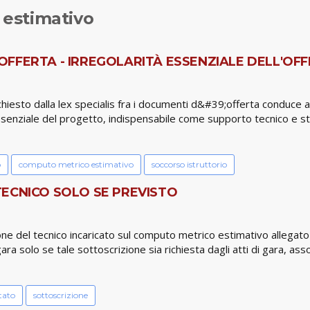
estimativo
FFERTA - IRREGOLARITÀ ESSENZIALE DELL'OFFE
hiesto dalla lex specialis fra i documenti d&#39;offerta conduce
o essenziale del progetto, indispensabile come supporto tecnico e
o
computo metrico estimativo
soccorso istruttorio
TECNICO SOLO SE PREVISTO
zione del tecnico incaricato sul computo metrico estimativo allega
a solo se tale sottoscrizione sia richiesta dagli atti di gara, a
tato
sottoscrizione