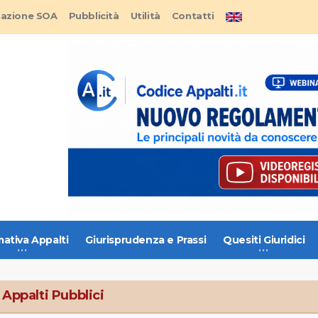
tazione SOA
Pubblicità
Utilità
Contatti
ativa Appalti
Giurisprudenza e Prassi
Quesiti Giuridici
 Appalti Pubblici