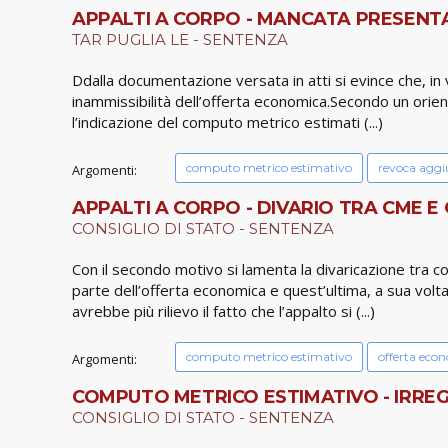
APPALTI A CORPO - MANCATA PRESENT
TAR PUGLIA LE - SENTENZA
Ddalla documentazione versata in atti si evince che, in 
inammissibilità dell’offerta economica.Secondo un orient
l’indicazione del computo metrico estimati (...)
computo metrico estimativo
revoca aggi
Argomenti:
APPALTI A CORPO - DIVARIO TRA CME E 
CONSIGLIO DI STATO - SENTENZA
Con il secondo motivo si lamenta la divaricazione tra c
parte dell’offerta economica e quest’ultima, a sua volta
avrebbe più rilievo il fatto che l’appalto si (...)
computo metrico estimativo
offerta eco
Argomenti:
COMPUTO METRICO ESTIMATIVO - IRRE
CONSIGLIO DI STATO - SENTENZA