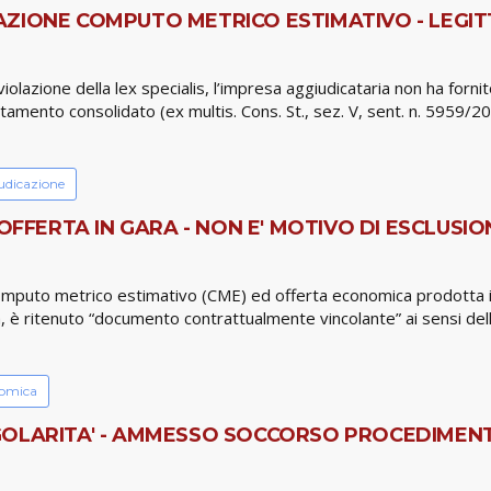
AZIONE COMPUTO METRICO ESTIMATIVO - LEGI
violazione della lex specialis, l’impresa aggiudicataria non ha forn
amento consolidato (ex multis. Cons. St., sez. V, sent. n. 5959/202
udicazione
OFFERTA IN GARA - NON E' MOTIVO DI ESCLUSIO
omputo metrico estimativo (CME) ed offerta economica prodotta in 
, è ritenuto “documento contrattualmente vincolante” ai sensi dell’a
nomica
GOLARITA' - AMMESSO SOCCORSO PROCEDIMEN