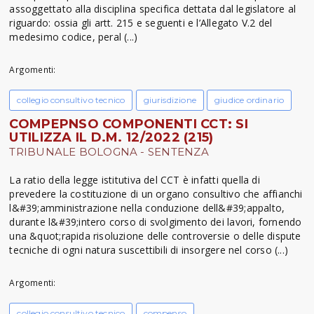
assoggettato alla disciplina specifica dettata dal legislatore al
riguardo: ossia gli artt. 215 e seguenti e l’Allegato V.2 del
medesimo codice, peral (...)
Argomenti:
collegio consultivo tecnico
giurisdizione
giudice ordinario
COMPEPNSO COMPONENTI CCT: SI
UTILIZZA IL D.M. 12/2022 (215)
TRIBUNALE BOLOGNA - SENTENZA
La ratio della legge istitutiva del CCT è infatti quella di
prevedere la costituzione di un organo consultivo che affianchi
l&#39;amministrazione nella conduzione dell&#39;appalto,
durante l&#39;intero corso di svolgimento dei lavori, fornendo
una &quot;rapida risoluzione delle controversie o delle dispute
tecniche di ogni natura suscettibili di insorgere nel corso (...)
Argomenti:
collegio consultivo tecnico
compenso