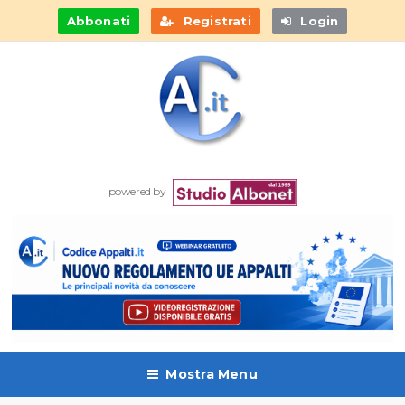
Abbonati
Registrati
Login
powered by
Mostra Menu