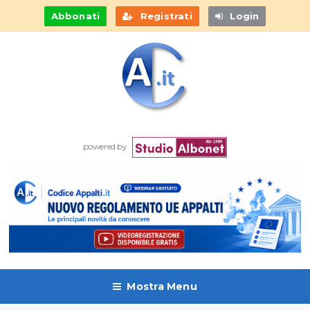
Abbonati
Registrati
Login
powered by
Mostra Menu