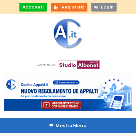
Abbonati
Registrati
Login
powered by
Mostra Menu