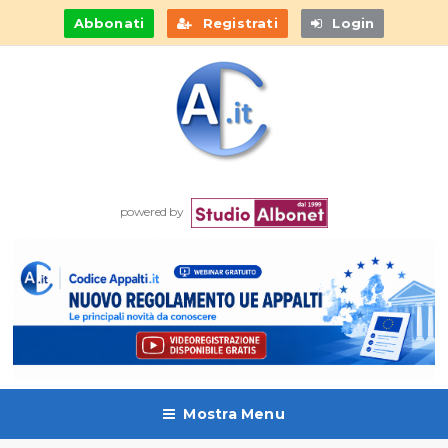
Abbonati
Registrati
Login
powered by
Mostra Menu