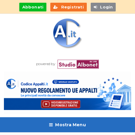
Abbonati
Registrati
Login
powered by
Mostra Menu